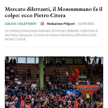
Mercato dilettanti, il Monsummano fa il
colpo: ecco Pietro Citera
Redazione PtSport
-
24/09/2022
CALCIO / DILETTANTI
Un liveblog interamente dedicato al mercato dilettanti. Dalla Serie D
alla Terza Categoria, tre mesi di notizie, trattative e ufficialità 24/09 -
PIETRO CITERA...