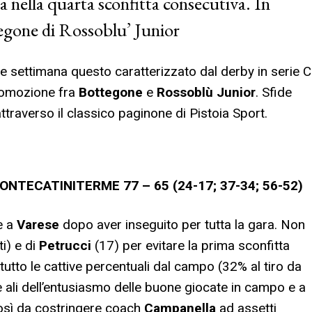
a nella quarta sconfitta consecutiva. In
egone di Rossoblu’ Junior
ine settimana questo caratterizzato dal derby in serie C
romozione fra
Bottegone
e
Rossoblù Junior
. Sfide
attraverso il classico paginone di Pistoia Sport.
NTECATINITERME 77 – 65 (24-17; 37-34; 56-52)
e a
Varese
dopo aver inseguito per tutta la gara. Non
i) e di
Petrucci
(17) per evitare la prima sconfitta
utto le cattive percentuali dal campo (32% al tiro da
e ali dell’entusiasmo delle buone giocate in campo e a
, così da costringere coach
Campanella
ad assetti