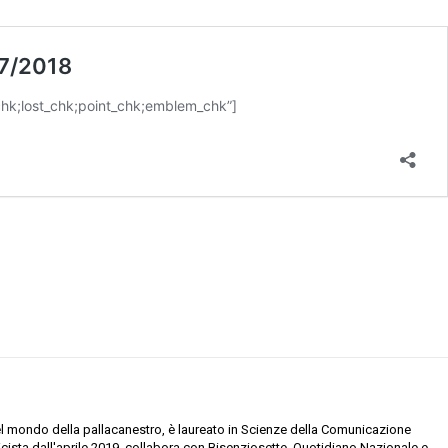
el mondo della pallacanestro, è laureato in Scienze della Comunicazione
licista dall'aprile 2019, collabora con Bisenziosette, Quotidiano Nazionale e