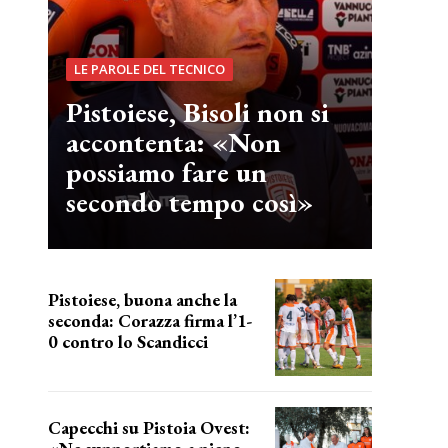
LE PAROLE DEL TECNICO
Pistoiese, Bisoli non si
accontenta: «Non
possiamo fare un
secondo tempo così»
Pistoiese, buona anche la
seconda: Corazza firma l’1-
0 contro lo Scandicci
secondo test stagionale
Capecchi su Pistoia Ovest: