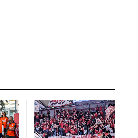
Email:*
Sito
web: