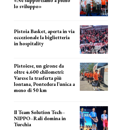
«Ne supportiamo a pieno
lo sviluppo»
La posizione del sindaco
Pistoia Basket, aperta in via
eccezionale la biglietteria
in hospitality
Grande richiesta
Pistoiese, un girone da
oltre 4.600 chilometri:
Varese la trasferta più
lontana, Pontedera l’unica a
meno di 50 km
le distanze da percorrere
Il Team Solution Tech–
NIPPO–Rali domina in
Turchia
ottimi risultati