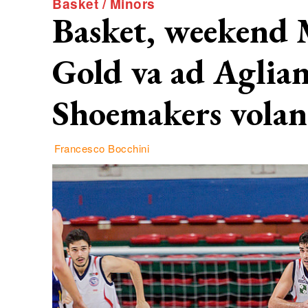
Basket / Minors
Basket, weekend M
Gold va ad Aglian
Shoemakers vola
Francesco Bocchini