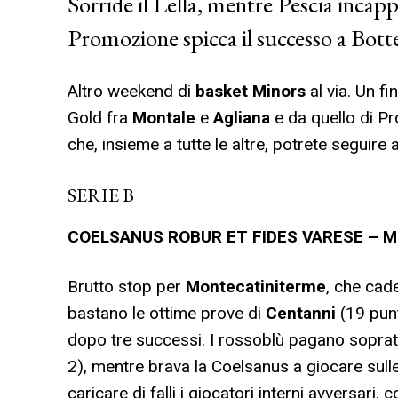
Sorride il Lella, mentre Pescia incapp
Promozione spicca il successo a Bott
Altro weekend di
basket Minors
al via. Un f
Gold fra
Montale
e
Agliana
e da quello di P
che, insieme a tutte le altre, potrete seguire 
SERIE B
COELSANUS ROBUR ET FIDES VARESE – MO
Brutto stop per
Montecatiniterme
, che cad
bastano le ottime prove di
Centanni
(19 punt
dopo tre successi. I rossoblù pagano sopratt
2), mentre brava la Coelsanus a giocare sull
caricare di falli i giocatori interni avversari