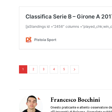
1
2
3
4
5
Francesco Bocchini
Onesto praticante e attento osservatore d
all'Università di Bologna. Giornalista pubb