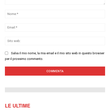
Commenta:
No
Ema
Sit
we
Salva il mio nome, la mia email e il mio sito web in questo browser
per il prossimo commento.
LE ULTIME