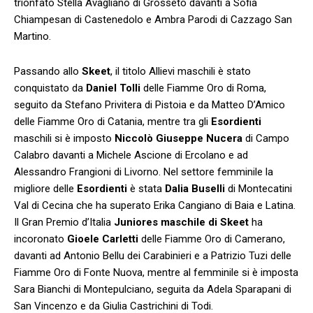
trionfato Stella Avagliano di Grosseto davanti a Sofia
Chiampesan di Castenedolo e Ambra Parodi di Cazzago San
Martino.
Passando allo
Skeet
, il titolo Allievi maschili è stato
conquistato da
Daniel Tolli
delle Fiamme Oro di Roma,
seguito da Stefano Privitera di Pistoia e da Matteo D’Amico
delle Fiamme Oro di Catania, mentre tra gli
Esordienti
maschili si è imposto
Niccolò Giuseppe Nucera
di Campo
Calabro davanti a Michele Ascione di Ercolano e ad
Alessandro Frangioni di Livorno. Nel settore femminile la
migliore delle
Esordienti
è stata
Dalia Buselli
di Montecatini
Val di Cecina che ha superato Erika Cangiano di Baia e Latina.
Il Gran Premio d’Italia
Juniores maschile di Skeet
ha
incoronato
Gioele Carletti
delle Fiamme Oro di Camerano,
davanti ad Antonio Bellu dei Carabinieri e a Patrizio Tuzi delle
Fiamme Oro di Fonte Nuova, mentre al femminile si è imposta
Sara Bianchi di Montepulciano, seguita da Adela Sparapani di
San Vincenzo e da Giulia Castrichini di Todi.