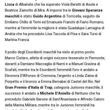
Lisca
di Albairate che ha superato Viola Baratti di Asola e
Beatrice Zainotto di Mira. A imporsi tra le
Giovani Speranze
maschili
è stato
Guido Argentino
di Torricella, seguito da
Emiliano Chillo di Terni ed Emanuele Franchi di Fiano Romano,
mentre al femminile la migliore è stata Guadalupe Lamagna di
Andria che ha preceduto Lisa Taccola di Pisa e Sara Tursi di
Martina Franca.
Il podio degli Esordienti maschili ha visto al primo posto
Marco Cistaro, atleta di origini svizzere tesserato in Piemonte,
davanti a Damiano Maccaglia di Narni e a Manuel Gravina di
Scafati, mentre tra le Esordienti femminili l’oro è andato a
Eleonora D’Alfonso di Cremona, l’argento a Linda Zaina di
Porpetto e il bronzo a Emma Bernabei di Castel del Rio. Nel
Gran Premio d’Italia di Trap
, categoria Juniores maschile, il
successo è andato a
Michele D’Aniello
di Nettuno che ha
preceduto Gabriele Barone di Sant’Anastasia e Alfredo Caloro
della Marina Militare, mentre tra le Juniores femminili ha