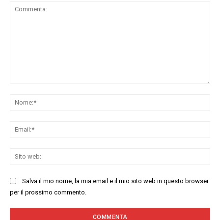
Commenta:
No
Ema
Sit
we
Salva il mio nome, la mia email e il mio sito web in questo browser
per il prossimo commento.