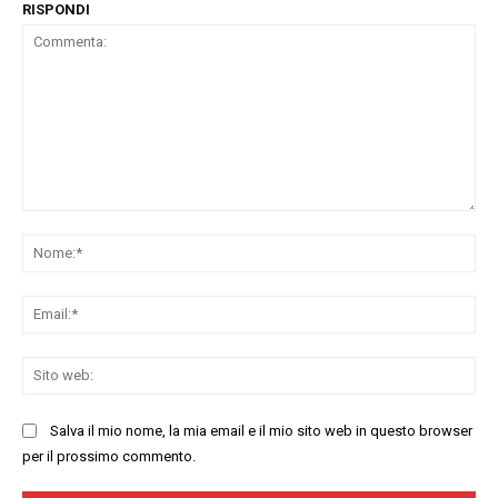
RISPONDI
Commenta:
No
Ema
Sit
we
Salva il mio nome, la mia email e il mio sito web in questo browser
per il prossimo commento.