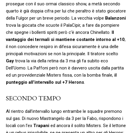
prosegue con il suo ormai classico show, a metà secondo
quarto è già doppia cifra per lui che peraltro è stato giocatore
della Fulgor per un breve periodo. La vecchia volpe
Balanzoni
trova la giocata che scuote il PalaCipir, a fare da pompiere
che spegne i bollenti spiriti però c’è ancora Chinellato.
Il
vantaggio dei termali si mantiene costante intorno al +10
,
il non concedere respiro in difesa sicuramente è una delle
principali motivazioni se non la principale. Il tiratore scelto
Gay
trova la via della retina da 3 ma gli fa subito eco
Dell’Uomo. La Paffoni però non è davvero uscita dalla partita
ed un provvidenziale Misters fissa, con la bomba finale,
il
punteggio all’intervallo sul +7 Herons
.
SECONDO TEMPO
Al rientro dall’intervallo lungo entrambe le squadre premono
sul gas. Di nuovo Mastrangelo da 3 per la Fabo, rispondono i
locali con l’ex
Trapani
ed ancora il solito Misters. Se il lettone
è un rebus irrisolvibile, se ne presenta un altro per gli Herons: