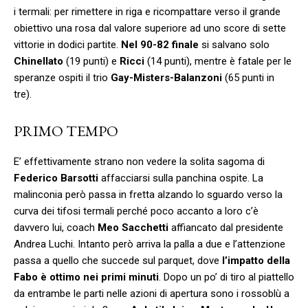
i termali: per rimettere in riga e ricompattare verso il grande
obiettivo una rosa dal valore superiore ad uno score di sette
vittorie in dodici partite.
Nel 90-82 finale
si salvano solo
Chinellato
(19 punti) e
Ricci
(14 punti), mentre è fatale per le
speranze ospiti il trio
Gay-Misters-Balanzoni
(65 punti in
tre).
PRIMO TEMPO
E’ effettivamente strano non vedere la solita sagoma di
Federico Barsotti
affacciarsi sulla panchina ospite. La
malinconia però passa in fretta alzando lo sguardo verso la
curva dei tifosi termali perché poco accanto a loro c’è
davvero lui, coach
Meo Sacchetti
affiancato dal presidente
Andrea Luchi. Intanto però arriva la palla a due e l’attenzione
passa a quello che succede sul parquet, dove
l’impatto della
Fabo è ottimo nei primi minuti
. Dopo un po’ di tiro al piattello
da entrambe le parti nelle azioni di apertura sono i rossoblù a