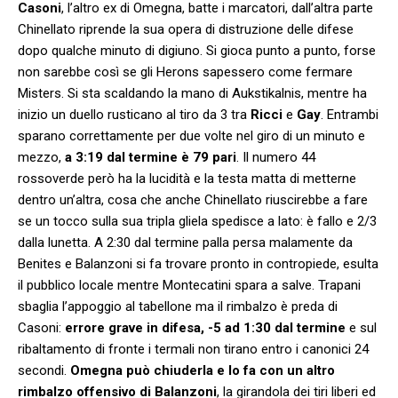
Casoni
, l’altro ex di Omegna, batte i marcatori, dall’altra parte
Chinellato riprende la sua opera di distruzione delle difese
dopo qualche minuto di digiuno. Si gioca punto a punto, forse
non sarebbe così se gli Herons sapessero come fermare
Misters. Si sta scaldando la mano di Aukstikalnis, mentre ha
inizio un duello rusticano al tiro da 3 tra
Ricci
e
Gay
. Entrambi
sparano correttamente per due volte nel giro di un minuto e
mezzo,
a 3:19 dal termine è 79 pari
. Il numero 44
rossoverde però ha la lucidità e la testa matta di metterne
dentro un’altra, cosa che anche Chinellato riuscirebbe a fare
se un tocco sulla sua tripla gliela spedisce a lato: è fallo e 2/3
dalla lunetta. A 2:30 dal termine palla persa malamente da
Benites e Balanzoni si fa trovare pronto in contropiede, esulta
il pubblico locale mentre Montecatini spara a salve. Trapani
sbaglia l’appoggio al tabellone ma il rimbalzo è preda di
Casoni:
errore grave in difesa, -5 ad 1:30 dal termine
e sul
ribaltamento di fronte i termali non tirano entro i canonici 24
secondi.
Omegna può chiuderla e lo fa con un altro
rimbalzo offensivo di Balanzoni
, la girandola dei tiri liberi ed