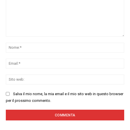
Commenta:
No
Ema
Sit
we
Salva il mio nome, la mia email e il mio sito web in questo browser
per il prossimo commento.