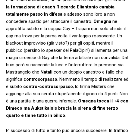
la formazione di coach Riccardo Eliantonio cambia
totalmente passo in difesa
e adesso sono loro a non
concedere spazio per attaccare il canestro.
Omegna
ne
approfitta subito e la coppia Gay – Trapani non solo chiude il
gap ma trova per la prima volta il vantaggio rossoverde. Un
blackout improvviso (già visto?) per gli ospiti, mentre il
pubblico (persino lo speaker del PalaCipir!) si lamenta per una
magia circense di Gay che la terna arbitrale non convalida. Dal
buio però si riaccende la luce e l’interruttore lo premono sia
Mastrangelo che
Natali
con un doppio canestro e fallo che
significa
controsorpasso
. Nemmeno il tempo di realizzare ed
è subito
contro-controsorpasso
, lo firma Misters che
aggiunge alla sua serata stupefacente il gioco da 4 punti. Non
è una partita, è una guerra infernale:
Omegna tocca il +4 con
Dimeco ma Aukstikalnis brucia la sirena di fine terzo
quarto e tiene tutto in bilico
.
E’ successo di tutto e tanto può ancora succedere. In traffico