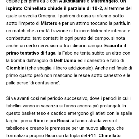
colpire per primi da 3 con
Aukstikalnis
e
Mastrangelo
.
Un
ispirato Chinellato chiude il parziale di 10-2
, al termine del
quale si sveglia Omegna. I padroni di casa si rifanno sotto
sotto l’impeto di
Misters
e per un attimo toccano la parità, in
un match che a metà frazione si fa incredibilmente intenso e
combattuto: tanti contatti in ogni punto del campo, si nota
anche un certo nervosismo tra i dieci in campo.
Esaurito il
primo tentativo di fuga
, la Fabo ne tenta subito un altro con
la bomba dall’angolo di
Dell’Uomo
ed il canestro e fallo di
Giombini
(che sbaglia il libero addizionale). Anche nel finale di
primo quarto però non mancano le resse sotto canestro e le
palle perse ‘di confusione’.
Si va avanti così nel periodo successivo, dove i periodi in cui i
tabellini vanno in vacanza si fanno ancora più prolungati. In
questo basket teso e caotico emergono gli atleti con le spalle
larghe: prima
Ricci
e poi
Rossi
si fanno strada verso il
tabellone e creano le premesse per un nuovo allungo, che
formalizza proprio Ricci con la tripla del
+11
.
Chinellato