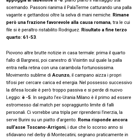
scemando. Passoni rianima il PalaTerme catturando una palla
vagante e gettandosi oltre la selva di mani nemiche.
Rimane
però una frazione favorevole alla causa romana
, tra le cui
file si è peraltro ristabilito Rodriguez.
Risultato a fine terzo
quarto: 61-53
.
Piovono altre brutte notizie in casa termale: prima il quarto
fallo di Bargnesi, poi canestro di Visintin sul quale la palla
entra nella retina con una carambola fortunosissima.
Movimento sublime di
Acunzo
, il campano aizza i propri
tifosi per cercare carica ed energia. Nel possesso successivo
la difesa locale è però troppo passiva e si perde di nuovo
Leggio:
è -5
. In seguito l’ex-Urania Milano è il primo ad essere
estromesso dal match per sopraggiunto limite di falli
personali. Ci vorrebbe una tripla per riprendersi l’inerzia, la
serve Burini su un piatto d’argento.
Roma risponde ancora
sull’asse Toscano-Arrigoni
, i due che lo scorso anno si
sfidavano nel derby di Montecatini; segnano praticamente in