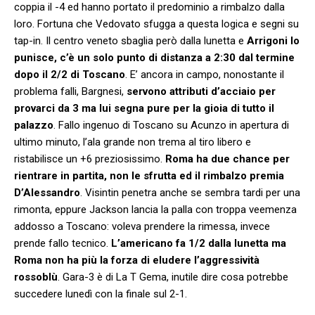
coppia il -4 ed hanno portato il predominio a rimbalzo dalla
loro. Fortuna che Vedovato sfugga a questa logica e segni su
tap-in. Il centro veneto sbaglia però dalla lunetta e
Arrigoni lo
punisce, c’è un solo punto di distanza a 2:30 dal termine
dopo il 2/2 di Toscano
. E’ ancora in campo, nonostante il
problema falli, Bargnesi,
servono attributi d’acciaio per
provarci da 3 ma lui segna pure per la gioia di tutto il
palazzo
. Fallo ingenuo di Toscano su Acunzo in apertura di
ultimo minuto, l’ala grande non trema al tiro libero e
ristabilisce un +6 preziosissimo.
Roma ha due chance per
rientrare in partita, non le sfrutta ed il rimbalzo premia
D’Alessandro
. Visintin penetra anche se sembra tardi per una
rimonta, eppure Jackson lancia la palla con troppa veemenza
addosso a Toscano: voleva prendere la rimessa, invece
prende fallo tecnico.
L’americano fa 1/2 dalla lunetta ma
Roma non ha più la forza di eludere l’aggressività
rossoblù
. Gara-3 è di La T Gema, inutile dire cosa potrebbe
succedere lunedì con la finale sul 2-1.