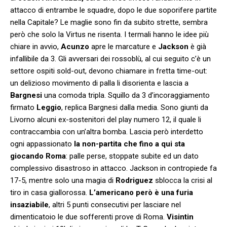
attacco di entrambe le squadre, dopo le due soporifere partite
nella Capitale? Le maglie sono fin da subito strette, sembra
però che solo la Virtus ne risenta. I termali hanno le idee più
chiare in avvio,
Acunzo
apre le marcature e
Jackson
è già
infallibile da 3. Gli avversari dei rossoblù, al cui seguito c’è un
settore ospiti sold-out, devono chiamare in fretta time-out:
un delizioso movimento di palla li disorienta e lascia a
Bargnesi
una comoda tripla. Squillo da 3 d’incoraggiamento
firmato
Leggio
, replica Bargnesi dalla media. Sono giunti da
Livorno alcuni ex-sostenitori del play numero 12, il quale li
contraccambia con un’altra bomba. Lascia però interdetto
ogni appassionato
la non-partita che fino a qui sta
giocando Roma
: palle perse, stoppate subite ed un dato
complessivo disastroso in attacco. Jackson in contropiede fa
17-5, mentre solo una magia di
Rodriguez
sblocca la crisi al
tiro in casa giallorossa.
L’americano però è una furia
insaziabile
, altri 5 punti consecutivi per lasciare nel
dimenticatoio le due sofferenti prove di Roma.
Visintin