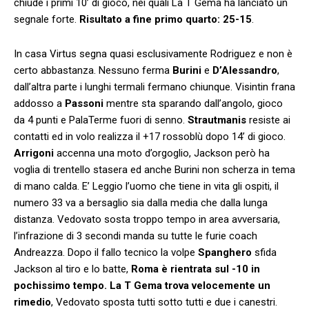
chiude i primi 10’ di gioco, nei quali La T Gema ha lanciato un
segnale forte.
Risultato a fine primo quarto: 25-15
.
In casa Virtus segna quasi esclusivamente Rodriguez e non è
certo abbastanza. Nessuno ferma
Burini
e
D’Alessandro
,
dall’altra parte i lunghi termali fermano chiunque. Visintin frana
addosso a
Passoni
mentre sta sparando dall’angolo, gioco
da 4 punti e PalaTerme fuori di senno.
Strautmanis
resiste ai
contatti ed in volo realizza il +17 rossoblù dopo 14’ di gioco.
Arrigoni
accenna una moto d’orgoglio, Jackson però ha
voglia di trentello stasera ed anche Burini non scherza in tema
di mano calda. E’ Leggio l’uomo che tiene in vita gli ospiti, il
numero 33 va a bersaglio sia dalla media che dalla lunga
distanza. Vedovato sosta troppo tempo in area avversaria,
l’infrazione di 3 secondi manda su tutte le furie coach
Andreazza. Dopo il fallo tecnico la volpe
Spanghero
sfida
Jackson al tiro e lo batte,
Roma è rientrata sul -10 in
pochissimo tempo. La T Gema trova velocemente un
rimedio
, Vedovato sposta tutti sotto tutti e due i canestri.