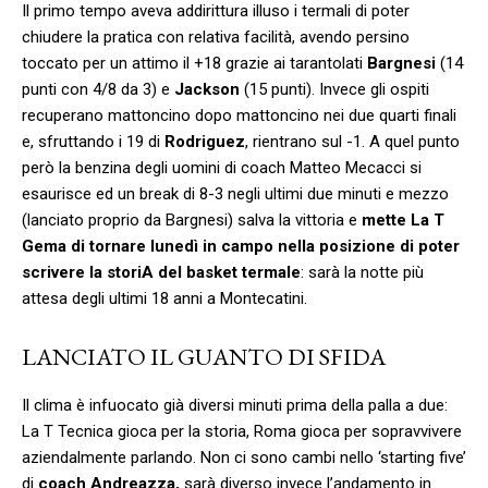
Il primo tempo aveva addirittura illuso i termali di poter
chiudere la pratica con relativa facilità, avendo persino
toccato per un attimo il +18 grazie ai tarantolati
Bargnesi
(14
punti con 4/8 da 3) e
Jackson
(15 punti). Invece gli ospiti
recuperano mattoncino dopo mattoncino nei due quarti finali
e, sfruttando i 19 di
Rodriguez
, rientrano sul -1. A quel punto
però la benzina degli uomini di coach Matteo Mecacci si
esaurisce ed un break di 8-3 negli ultimi due minuti e mezzo
(lanciato proprio da Bargnesi) salva la vittoria e
mette La T
Gema di tornare lunedì in campo nella posizione di poter
scrivere la storiA del basket termale
: sarà la notte più
attesa degli ultimi 18 anni a Montecatini.
LANCIATO IL GUANTO DI SFIDA
Il clima è infuocato già diversi minuti prima della palla a due:
La T Tecnica gioca per la storia, Roma gioca per sopravvivere
aziendalmente parlando. Non ci sono cambi nello ‘starting five’
di
coach Andreazza,
sarà diverso invece l’andamento in