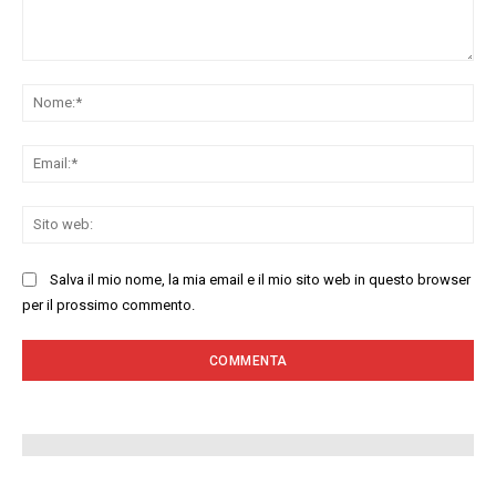
Commenta:
No
Ema
Sit
we
Salva il mio nome, la mia email e il mio sito web in questo browser
per il prossimo commento.