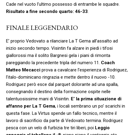
Cade nel vuoto l’ultimo possesso di entrambe le squadre.
Risultato a fine secondo quarto: 46-33
.
FINALE LEGGENDARIO
E’ proprio Vedovato a rilanciare La T Gema all’assalto ad
inizio secondo tempo. Visintin fa alzare in piedi i tifosi
giallorossi ma il solito Bargnesi gela i piani di rimonta
pareggiando la precedente tripla del numero 11.
Coach
Matteo Mecacci
prova a cavalcare l’esperienza di Rodriguez,
l’italo-dominicano ringrazia e mette dentro il nuovo -10.
Rodriguez però esce dal parquet dolorante ad una spalla,
consegnando il destino della formazione ospite nelle
talentuosissime mani di Visintin.
E’ la prima situazione di
affanno per La T Gema
, i locali sembrano un po’ scarichi in
questa fase. La Virtus spende un fallo tecnico, mentre il
lavoro di sacrificio da parte di Vedovato termina. Rodriguez
pesca con un velo di furbizia tre tiri liberi, poi
Leggio
appoggia al tabellone il -8
: piano piano il vantaggio sta