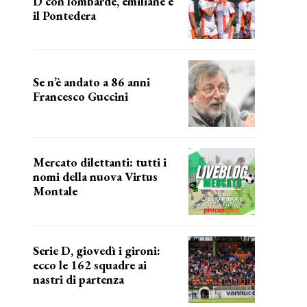
D con lombarde, emiliane e
il Pontedera
ancora il girone d
Se n’è andato a 86 anni
Francesco Guccini
Addio "Maestrone"
Mercato dilettanti: tutti i
nomi della nuova Virtus
Montale
la virtus si presenta
Serie D, giovedì i gironi:
ecco le 162 squadre ai
nastri di partenza
i nomi delle squadre