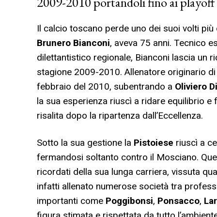
2009-2010 portandoli fino ai playoff 
Il calcio toscano perde uno dei suoi volti più
Brunero Bianconi
, aveva 75 anni. Tecnico 
dilettantistico regionale, Bianconi lascia un 
stagione 2009-2010. Allenatore originario di 
febbraio del 2010, subentrando a
Oliviero 
la sua esperienza riuscì a ridare equilibrio e
risalita dopo la ripartenza dall’Eccellenza.
Sotto la sua gestione la
Pistoiese
riuscì a ce
fermandosi soltanto contro il Mosciano. Que
ricordati della sua lunga carriera, vissuta q
infatti allenato numerose società tra professi
importanti come
Poggibonsi
,
Ponsacco
,
La
figura stimata e rispettata da tutto l’ambiente