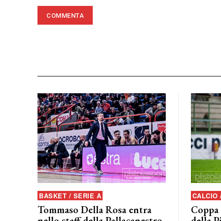
BASKET / SERIE A
CALCIO 
Tommaso Della Rosa entra
Coppa I
nello staff della Pallacanestro
della P