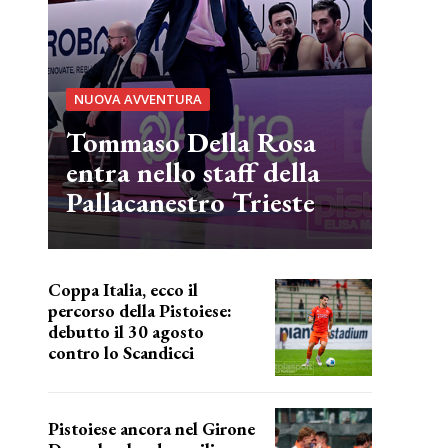
NUOVA AVVENTURA
Tommaso Della Rosa
entra nello staff della
Pallacanestro Trieste
Coppa Italia, ecco il
percorso della Pistoiese:
debutto il 30 agosto
contro lo Scandicci
prima gara ufficiale
Pistoiese ancora nel Girone