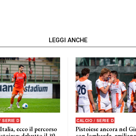
LEGGI ANCHE
/ SERIE D
CALCIO / SERIE D
talia, ecco il percorso
Pistoiese ancora nel G
istoiese: debutto il 30
con lombarde, emiliane 