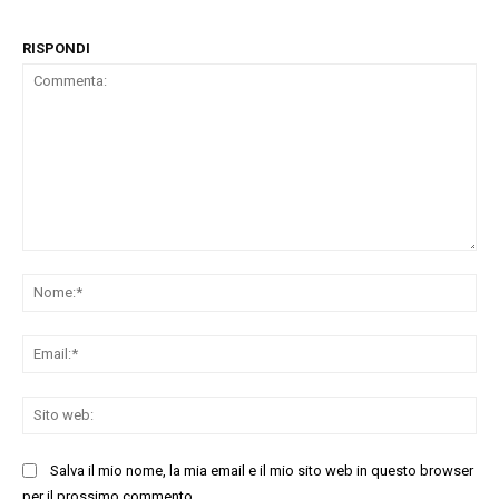
RISPONDI
Commenta:
No
Ema
Sit
we
Salva il mio nome, la mia email e il mio sito web in questo browser
per il prossimo commento.