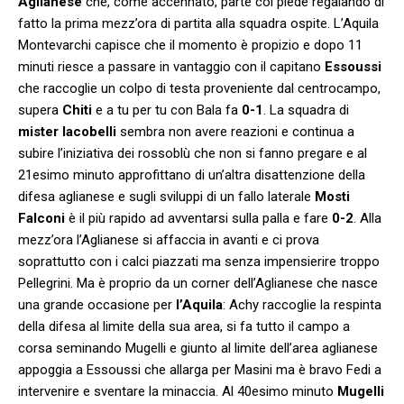
Aglianese
che, come accennato, parte col piede regalando di
fatto la prima mezz’ora di partita alla squadra ospite. L’Aquila
Montevarchi capisce che il momento è propizio e dopo 11
minuti riesce a passare in vantaggio con il capitano
Essoussi
che raccoglie un colpo di testa proveniente dal centrocampo,
supera
Chiti
e a tu per tu con Bala fa
0-1
. La squadra di
mister Iacobelli
sembra non avere reazioni e continua a
subire l’iniziativa dei rossoblù che non si fanno pregare e al
21esimo minuto approfittano di un’altra disattenzione della
difesa aglianese e sugli sviluppi di un fallo laterale
Mosti
Falconi
è il più rapido ad avventarsi sulla palla e fare
0-2
. Alla
mezz’ora l’Aglianese si affaccia in avanti e ci prova
soprattutto con i calci piazzati ma senza impensierire troppo
Pellegrini. Ma è proprio da un corner dell’Aglianese che nasce
una grande occasione per
l’Aquila
: Achy raccoglie la respinta
della difesa al limite della sua area, si fa tutto il campo a
corsa seminando Mugelli e giunto al limite dell’area aglianese
appoggia a Essoussi che allarga per Masini ma è bravo Fedi a
intervenire e sventare la minaccia. Al 40esimo minuto
Mugelli