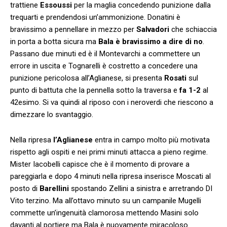
trattiene
Essoussi
per la maglia concedendo punizione dalla
trequarti e prendendosi un’ammonizione. Donatini è
bravissimo a pennellare in mezzo per
Salvadori
che schiaccia
in porta a botta sicura ma
Bala è bravissimo a dire di no
.
Passano due minuti ed è il Montevarchi a commettere un
errore in uscita e Tognarelli è costretto a concedere una
punizione pericolosa all’Aglianese, si presenta
Rosati
sul
punto di battuta che la pennella sotto la traversa e
fa 1-2
al
42esimo. Si va quindi al riposo con i neroverdi che riescono a
dimezzare lo svantaggio.
Nella ripresa
l’Aglianese
entra in campo molto più motivata
rispetto agli ospiti e nei primi minuti attacca a pieno regime.
Mister Iacobelli capisce che è il momento di provare a
pareggiarla e dopo 4 minuti nella ripresa inserisce Moscati al
posto di
Barellini
spostando Zellini a sinistra e arretrando DI
Vito terzino. Ma all’ottavo minuto su un campanile Mugelli
commette un’ingenuità clamorosa mettendo Masini solo
davanti al portiere ma Bala è nuovamente miracoloso