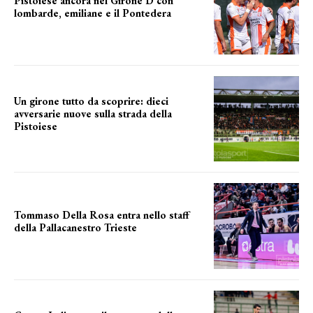
Pistoiese ancora nel Girone D con
lombarde, emiliane e il Pontedera
ancora il girone d
Un girone tutto da scoprire: dieci
avversarie nuove sulla strada della
Pistoiese
tra conferme e novità
Tommaso Della Rosa entra nello staff
della Pallacanestro Trieste
NUOVA AVVENTURA