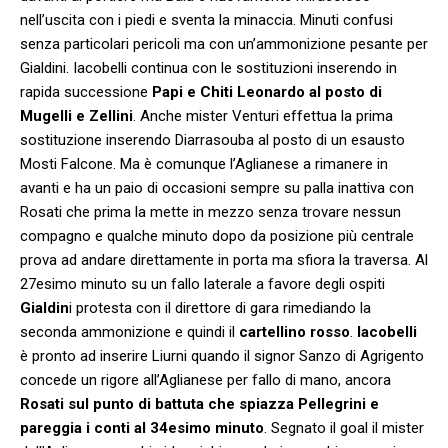
nell’uscita con i piedi e sventa la minaccia. Minuti confusi
senza particolari pericoli ma con un’ammonizione pesante per
Gialdini. Iacobelli continua con le sostituzioni inserendo in
rapida successione
Papi e Chiti Leonardo al posto di
Mugelli e Zellini
. Anche mister Venturi effettua la prima
sostituzione inserendo Diarrasouba al posto di un esausto
Mosti Falcone. Ma è comunque l’Aglianese a rimanere in
avanti e ha un paio di occasioni sempre su palla inattiva con
Rosati che prima la mette in mezzo senza trovare nessun
compagno e qualche minuto dopo da posizione più centrale
prova ad andare direttamente in porta ma sfiora la traversa. Al
27esimo minuto su un fallo laterale a favore degli ospiti
Gialdin
i protesta con il direttore di gara rimediando la
seconda ammonizione e quindi il
cartellino rosso
.
Iacobelli
è pronto ad inserire Liurni quando il signor Sanzo di Agrigento
concede un rigore all’Aglianese per fallo di mano, ancora
Rosati sul punto di battuta che spiazza Pellegrini e
pareggia i conti al 34esimo minuto
. Segnato il goal il mister