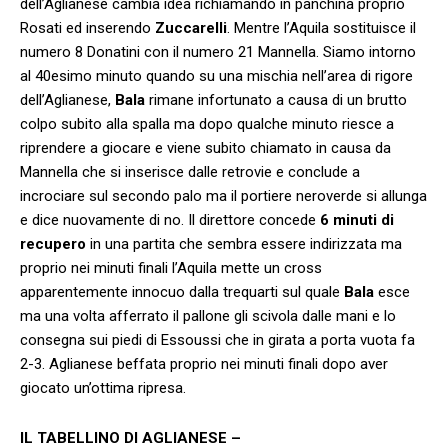
dell’Aglianese cambia idea richiamando in panchina proprio
Rosati ed inserendo
Zuccarelli
. Mentre l’Aquila sostituisce il
numero 8 Donatini con il numero 21 Mannella. Siamo intorno
al 40esimo minuto quando su una mischia nell’area di rigore
dell’Aglianese,
Bala
rimane infortunato a causa di un brutto
colpo subito alla spalla ma dopo qualche minuto riesce a
riprendere a giocare e viene subito chiamato in causa da
Mannella che si inserisce dalle retrovie e conclude a
incrociare sul secondo palo ma il portiere neroverde si allunga
e dice nuovamente di no. Il direttore concede
6 minuti di
recupero
in una partita che sembra essere indirizzata ma
proprio nei minuti finali l’Aquila mette un cross
apparentemente innocuo dalla trequarti sul quale
Bala
esce
ma una volta afferrato il pallone gli scivola dalle mani e lo
consegna sui piedi di Essoussi che in girata a porta vuota fa
2-3. Aglianese beffata proprio nei minuti finali dopo aver
giocato un’ottima ripresa.
IL TABELLINO DI AGLIANESE –