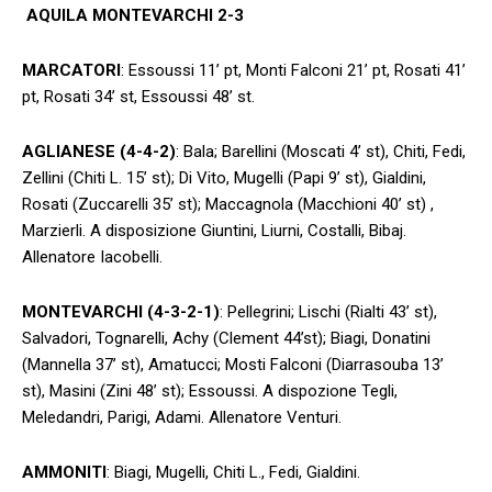
AQUILA MONTEVARCHI 2-3
MARCATORI
: Essoussi 11’ pt, Monti Falconi 21’ pt, Rosati 41’
pt, Rosati 34’ st, Essoussi 48’ st.
AGLIANESE (4-4-2)
: Bala; Barellini (Moscati 4’ st), Chiti, Fedi,
Zellini (Chiti L. 15’ st); Di Vito, Mugelli (Papi 9’ st), Gialdini,
Rosati (Zuccarelli 35’ st); Maccagnola (Macchioni 40’ st) ,
Marzierli. A disposizione Giuntini, Liurni, Costalli, Bibaj.
Allenatore Iacobelli.
MONTEVARCHI (4-3-2-1)
: Pellegrini; Lischi (Rialti 43’ st),
Salvadori, Tognarelli, Achy (Clement 44’st); Biagi, Donatini
(Mannella 37’ st), Amatucci; Mosti Falconi (Diarrasouba 13’
st), Masini (Zini 48’ st); Essoussi. A dispozione Tegli,
Meledandri, Parigi, Adami. Allenatore Venturi.
AMMONITI
: Biagi, Mugelli, Chiti L., Fedi, Gialdini.