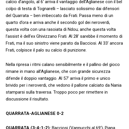
calcio d’angolo, al 6′ arriva il vantaggio dell’Aglianese con il bel
colpo di testa di Tognarelli – lasciato solissimo dai difensori
del Quarrata – ben imbeccato da Frati. Passa meno di un
quarto d’ora e arriva anche il secondo gol dei neroverdi,
questa volta con una rasoiata di Ndou; anche questa volta
l’assist è dell’ex Ghivizzano Frati. Al 28′ sarebbe il momento di
Frati, ma il suo sinistro viene parato da Bacciosi. Al 33′ ancora
Frati, colpisce il palo su calcio di punizione.
Nella ripresa i ritmi calano sensibilmente e il pallino del gioco
rimane in mano all’Aglianese, che con grande sicurezza
difende il doppio vantaggio. Al 57′ arriva il primo e unico
brivido per i neroverdi, che vedono il pallone calciato da Nania
stamparsi sulla traversa. Troppo poco per rimettere in
discussione il risultato.
QUARRATA-AGLIANESE 0-2
QUARRATA (3-4-1-2):
Bacciosi (Vannucchi al 69′); Piana