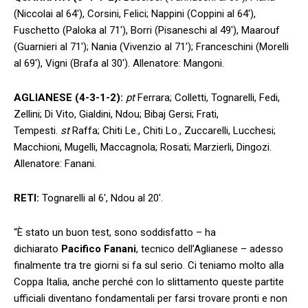
(Niccolai al 64′), Corsini, Felici; Nappini (Coppini al 64′),
Fuschetto (Paloka al 71′), Borri (Pisaneschi al 49′), Maarouf
(Guarnieri al 71′); Nania (Vivenzio al 71′); Franceschini (Morelli
al 69′), Vigni (Brafa al 30′). Allenatore: Mangoni.
AGLIANESE (4-3-1-2):
pt
Ferrara; Colletti, Tognarelli, Fedi,
Zellini; Di Vito, Gialdini, Ndou; Bibaj Gersi; Frati,
Tempesti.
st
Raffa; Chiti Le., Chiti Lo., Zuccarelli, Lucchesi;
Macchioni, Mugelli, Maccagnola; Rosati; Marzierli, Dingozi.
Allenatore: Fanani.
RETI:
Tognarelli al 6′, Ndou al 20′.
“È stato un buon test, sono soddisfatto – ha
dichiarato
Pacifico Fanani
, tecnico dell’Aglianese – adesso
finalmente tra tre giorni si fa sul serio. Ci teniamo molto alla
Coppa Italia, anche perché con lo slittamento queste partite
ufficiali diventano fondamentali per farsi trovare pronti e non