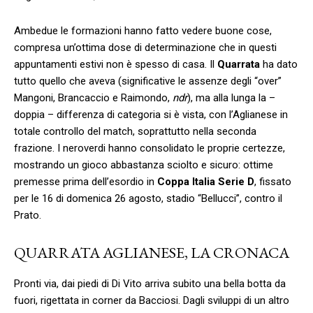
Ambedue le formazioni hanno fatto vedere buone cose,
compresa un’ottima dose di determinazione che in questi
appuntamenti estivi non è spesso di casa. Il
Quarrata
ha dato
tutto quello che aveva (significative le assenze degli “over”
Mangoni, Brancaccio e Raimondo,
ndr
), ma alla lunga la –
doppia – differenza di categoria si è vista, con l’Aglianese in
totale controllo del match, soprattutto nella seconda
frazione. I neroverdi hanno consolidato le proprie certezze,
mostrando un gioco abbastanza sciolto e sicuro: ottime
premesse prima dell’esordio in
Coppa Italia Serie D
, fissato
per le 16 di domenica 26 agosto, stadio “Bellucci”, contro il
Prato.
QUARRATA AGLIANESE, LA CRONACA
Pronti via, dai piedi di Di Vito arriva subito una bella botta da
fuori, rigettata in corner da Bacciosi. Dagli sviluppi di un altro