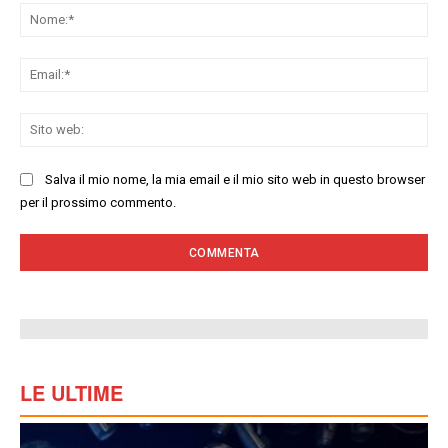
No
Ema
Sit
we
Salva il mio nome, la mia email e il mio sito web in questo browser
per il prossimo commento.
LE ULTIME