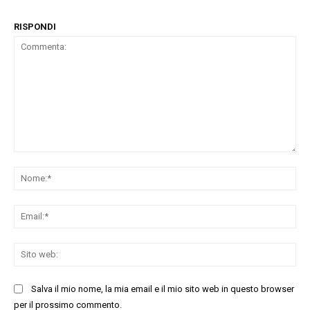
RISPONDI
Commenta:
No
Ema
Sit
we
Salva il mio nome, la mia email e il mio sito web in questo browser
per il prossimo commento.