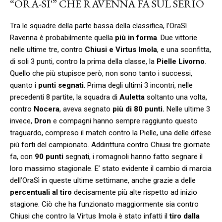
“ORA-SI'” CHE RAVENNA FA SUL SERIO
Tra le squadre della parte bassa della classifica, l’OraSì
Ravenna è probabilmente quella
più in forma
. Due vittorie
nelle ultime tre, contro
Chiusi e Virtus Imola
, e una sconfitta,
di soli 3 punti, contro la prima della classe, la
Pielle Livorno
.
Quello che più stupisce però, non sono tanto i successi,
quanto i
punti segnati
. Prima degli ultimi 3 incontri, nelle
precedenti 8 partite, la squadra di
Auletta
soltanto una volta,
contro
Nocera
, aveva segnato
più di 80 punti.
Nelle ultime 3
invece,
Dron
e compagni hanno sempre raggiunto questo
traguardo, compreso il match contro la Pielle, una delle difese
più forti del campionato. Addirittura contro Chiusi tre giornate
fa, con
90 punti
segnati, i romagnoli hanno fatto segnare il
loro massimo stagionale. E’ stato evidente il cambio di marcia
dell’OraSì in queste ultime settimane, anche grazie a delle
percentuali al tiro
decisamente più alte rispetto ad inizio
stagione. Ciò che ha funzionato maggiormente sia contro
Chiusi che contro la Virtus Imola è stato infatti il
tiro dalla