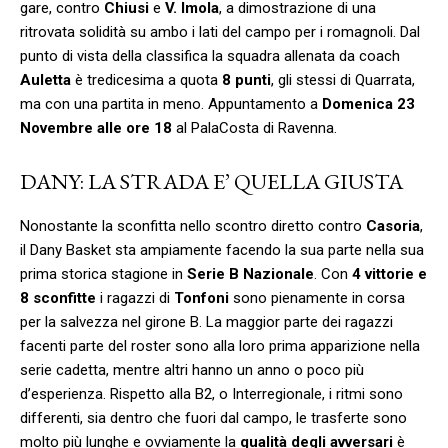
gare, contro
Chiusi
e
V. Imola
, a dimostrazione di una
ritrovata solidità su ambo i lati del campo per i romagnoli. Dal
punto di vista della classifica la squadra allenata da coach
Auletta
è tredicesima a quota
8 punti
, gli stessi di Quarrata,
ma con una partita in meno. Appuntamento a
Domenica 23
Novembre alle ore 18
al PalaCosta di Ravenna.
DANY: LA STRADA E’ QUELLA GIUSTA
Nonostante la sconfitta nello scontro diretto contro
Casoria
,
il Dany Basket sta ampiamente facendo la sua parte nella sua
prima storica stagione in
Serie B Nazionale
. Con
4 vittorie e
8 sconfitte
i ragazzi di
Tonfoni
sono pienamente in corsa
per la salvezza nel girone B. La maggior parte dei ragazzi
facenti parte del roster sono alla loro prima apparizione nella
serie cadetta, mentre altri hanno un anno o poco più
d’esperienza. Rispetto alla B2, o Interregionale, i ritmi sono
differenti, sia dentro che fuori dal campo, le trasferte sono
molto più lunghe e ovviamente la
qualità degli avversari
è