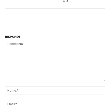
RISPONDI
Commenta:
No
Ema