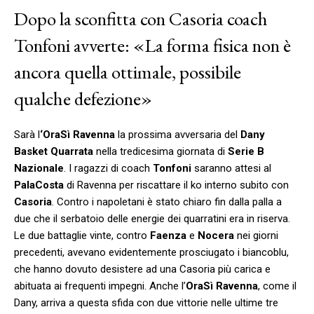
Dopo la sconfitta con Casoria coach
Tonfoni avverte: «La forma fisica non è
ancora quella ottimale, possibile
qualche defezione»
Sarà l
‘OraSì Ravenna
la prossima avversaria del
Dany
Basket Quarrata
nella tredicesima giornata di
Serie B
Nazionale
. I ragazzi di coach
Tonfoni
saranno attesi al
PalaCosta
di Ravenna per riscattare il ko interno subito con
Casoria
. Contro i napoletani è stato chiaro fin dalla palla a
due che il serbatoio delle energie dei quarratini era in riserva.
Le due battaglie vinte, contro
Faenza
e
Nocera
nei giorni
precedenti, avevano evidentemente prosciugato i biancoblu,
che hanno dovuto desistere ad una Casoria più carica e
abituata ai frequenti impegni. Anche l’
OraSì Ravenna
, come il
Dany, arriva a questa sfida con due vittorie nelle ultime tre