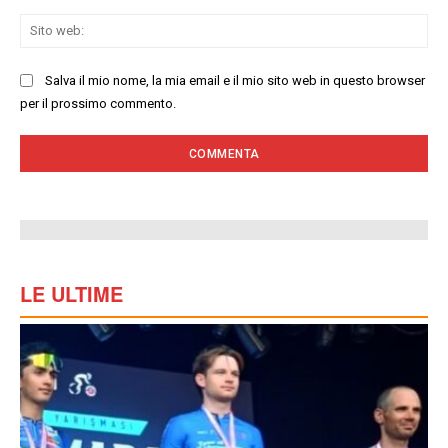
Sit
we
Salva il mio nome, la mia email e il mio sito web in questo browser
per il prossimo commento.
LE ULTIME