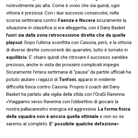
notevolmente più alta. Come è ovvio che sia quindi, ogni
vittoria è preziosa. Con i due successi consecutivi, nella
scorsa settimana contro
Faenza e Nocera
sicuramente la
situazione in classifica si era alleggerita, con il Dany Basket
fuori sia dalla zona retrocessione diretta che da quella
playout
. Dopo l’ultima sconfitta con Casoria, però, e la vittoria
di diverse dirette concorrenti dei quarratini, tutto è tornato in
equilibrio
. E’ chiaro quindi che ritrovare il successo sarebbe
prezioso, anche in vista dei prossimi complicati impegni.
Sicuramente l’intera settimana di “pausa” da partite ufficiali ha
potuto aiutare i ragazzi di
Tonfoni
, apparsi in evidente
difficoltà fisica contro Casoria. Proprio il coach del Dany
Basket ha parlato alla vigilia della sfida con l’OraSì Ravenna:
«Viaggiamo verso Ravenna con l’obbiettivo di giocare la
nostra pallacanestro energica ed aggressiva.
La forma fisica
della squadra non è ancora quella ottimale
e non so se
saremo al completo.
E’ possibile qualche defezione
»