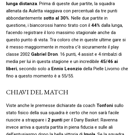
lunga distanza
. Prima di queste due partite, la squadra
allenata da Auletta viaggiava con percentuali da tre punti
abbondantemente
sotto al 30%
. Nelle due partite in
questione, i biancorossi hanno tirato con il
44%
dalla lunga,
facendo registrare il loro massimo stagionale anche da
questo punto di vista. Tra coloro che in queste ultime gare si
è messo maggiormente in mostra c’è sicuramente il play
classe 2002
Gabriel Dron
. 16 punti, 4 assist e 4 rimbalzi di
media per lui in questa stagione e un incredibile
45/46 ai
liberi
, secondo solo a
Ennio Leonzio
della Pielle Livorno che
fino a questo momento è a 55/55.
CHIAVI DEL MATCH
Viste anche le premesse dichiarate da coach
Tonfoni
sullo
stato fisico della sua squadra è certo che non sarà facile
riuscire a strappare i
2 punti
per il Dany Basket. Ravenna
invece arriva a questa partita in piena fiducia e sulle ali
dell’entusiasmo dopo la bella vittoria di
Imola
. Se la squadra