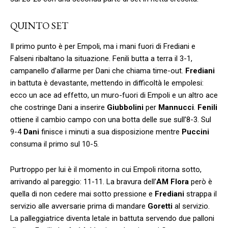
QUINTO SET
Il primo punto è per Empoli, ma i mani fuori di Frediani e
Falseni ribaltano la situazione. Fenili butta a terra il 3-1,
campanello d’allarme per Dani che chiama time-out.
Frediani
in battuta è devastante, mettendo in difficoltà le empolesi:
ecco un ace ad effetto, un muro-fuori di Empoli e un altro ace
che costringe Dani a inserire
Giubbolini
per
Mannucci
.
Fenili
ottiene il cambio campo con una botta delle sue sull’8-3. Sul
9-4
Dani
finisce i minuti a sua disposizione mentre
Puccini
consuma il primo sul 10-5.
Purtroppo per lui è il momento in cui Empoli ritorna sotto,
arrivando al pareggio: 11-11. La bravura dell’
AM Flora
però è
quella di non cedere mai sotto pressione e
Frediani
strappa il
servizio alle avversarie prima di mandare
Goretti
al servizio.
La palleggiatrice diventa letale in battuta servendo due palloni