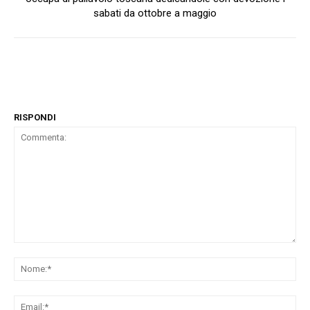
sabati da ottobre a maggio
RISPONDI
Commenta:
No
Ema