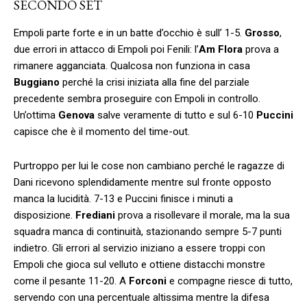
SECONDO SET
Empoli parte forte e in un batte d’occhio è sull’ 1-5.
Grosso
,
due errori in attacco di Empoli poi Fenili: l’
Am Flora
prova a
rimanere agganciata. Qualcosa non funziona in casa
Buggiano
perché la crisi iniziata alla fine del parziale
precedente sembra proseguire con Empoli in controllo.
Un’ottima
Genova
salve veramente di tutto e sul 6-10
Puccini
capisce che è il momento del time-out.
Purtroppo per lui le cose non cambiano perché le ragazze di
Dani ricevono splendidamente mentre sul fronte opposto
manca la lucidità. 7-13 e Puccini finisce i minuti a
disposizione.
Frediani
prova a risollevare il morale, ma la sua
squadra manca di continuità, stazionando sempre 5-7 punti
indietro. Gli errori al servizio iniziano a essere troppi con
Empoli che gioca sul velluto e ottiene distacchi monstre
come il pesante 11-20. A
Forconi
e compagne riesce di tutto,
servendo con una percentuale altissima mentre la difesa