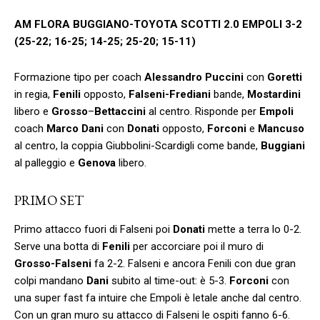
AM FLORA BUGGIANO-TOYOTA SCOTTI 2.0 EMPOLI 3-2
(25-22; 16-25; 14-25; 25-20; 15-11)
Formazione tipo per coach
Alessandro Puccini
con
Goretti
in regia,
Fenili
opposto,
Falseni-Frediani
bande,
Mostardini
libero e
Grosso
–
Bettaccini
al centro. Risponde per
Empoli
coach
Marco Dani
con
Donati
opposto,
Forconi
e
Mancuso
al centro, la coppia Giubbolini-Scardigli come bande,
Buggiani
al palleggio e
Genova
libero.
PRIMO SET
Primo attacco fuori di Falseni poi
Donati
mette a terra lo 0-2.
Serve una botta di
Fenili
per accorciare poi il muro di
Grosso-Falseni
fa 2-2. Falseni e ancora Fenili con due gran
colpi mandano
Dani
subito al time-out: è 5-3.
Forconi
con
una super fast fa intuire che Empoli è letale anche dal centro.
Con un gran muro su attacco di Falseni le ospiti fanno 6-6.