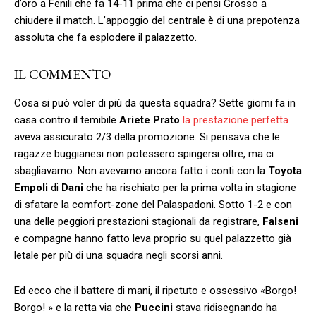
d’oro a Fenili che fa 14-11 prima che ci pensi Grosso a
chiudere il match. L’appoggio del centrale è di una prepotenza
assoluta che fa esplodere il palazzetto.
IL COMMENTO
Cosa si può voler di più da questa squadra? Sette giorni fa in
casa contro il temibile
Ariete Prato
la prestazione perfetta
aveva assicurato 2/3 della promozione. Si pensava che le
ragazze buggianesi non potessero spingersi oltre, ma ci
sbagliavamo. Non avevamo ancora fatto i conti con la
Toyota
Empoli
di
Dani
che ha rischiato per la prima volta in stagione
di sfatare la comfort-zone del Palaspadoni. Sotto 1-2 e con
una delle peggiori prestazioni stagionali da registrare,
Falseni
e compagne hanno fatto leva proprio su quel palazzetto già
letale per più di una squadra negli scorsi anni.
Ed ecco che il battere di mani, il ripetuto e ossessivo «Borgo!
Borgo! » e la retta via che
Puccini
stava ridisegnando ha