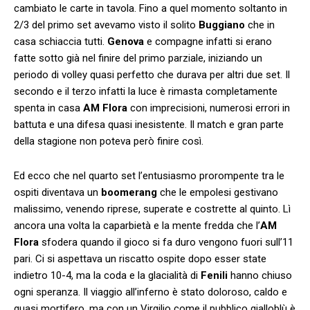
cambiato le carte in tavola. Fino a quel momento soltanto in
2/3 del primo set avevamo visto il solito
Buggiano
che in
casa schiaccia tutti.
Genova
e compagne infatti si erano
fatte sotto già nel finire del primo parziale, iniziando un
periodo di volley quasi perfetto che durava per altri due set. Il
secondo e il terzo infatti la luce è rimasta completamente
spenta in casa
AM Flora
con imprecisioni, numerosi errori in
battuta e una difesa quasi inesistente. Il match e gran parte
della stagione non poteva però finire così.
Ed ecco che nel quarto set l’entusiasmo prorompente tra le
ospiti diventava un
boomerang
che le empolesi gestivano
malissimo, venendo riprese, superate e costrette al quinto. Lì
ancora una volta la caparbietà e la mente fredda che l’
AM
Flora
sfodera quando il gioco si fa duro vengono fuori sull’11
pari. Ci si aspettava un riscatto ospite dopo esser state
indietro 10-4, ma la coda e la glacialità di
Fenili
hanno chiuso
ogni speranza. Il viaggio all’inferno è stato doloroso, caldo e
quasi mortifero, ma con un Virgilio come il pubblico gialloblù è