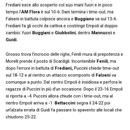
Frediani esce allo scoperto col suo mani fuori e in poco
tempo l’
AM Flora
è sul 10-6. Dani termina i time-out, ma
Falseni in battuta colpisce ancora e
Buggiano
va sul 13-6.
Frediani fa gli occhi da cattiva e costringe Empoli al doppio
cambio: fuori
Buggiani
e
Giubbolini
, dentro
Mannucci
e
Guidi
.
Grosso trova l’incrocio delle righe, Fenili mura di prepotenza e
Morelli prende il posto di Scardigli. Incontenibile
Fenili
, ma
dopo l’errore in battuta di
Frediani,
Puccini chiede time-out
sul 18-12 e al rientro un attacco scomposto di
Falseni
va
comunque a punto. Dal centro Empoli è insidiosa e perfora le
ragazze di Puccini in più d’un occasione. Dopo il 23-16 Empoli
si riporta a -4. Puccini allora chiude con i time-out, ma al
rientro Empoli arriva a -1.
Bettaccini
segna il 24-22 poi
un’alzata errata di Guidi fa passare lo spavento alle locali che
chiudono 25-22.