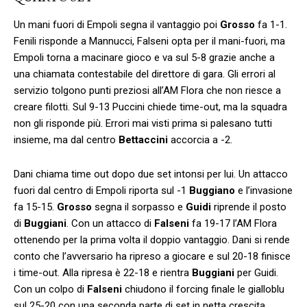
Un mani fuori di Empoli segna il vantaggio poi
Grosso
fa 1-1.
Fenili risponde a Mannucci, Falseni opta per il mani-fuori, ma
Empoli torna a macinare gioco e va sul 5-8 grazie anche a
una chiamata contestabile del direttore di gara. Gli errori al
servizio tolgono punti preziosi all’AM Flora che non riesce a
creare filotti. Sul 9-13 Puccini chiede time-out, ma la squadra
non gli risponde più. Errori mai visti prima si palesano tutti
insieme, ma dal centro
Bettaccini
accorcia a -2.
Dani chiama time out dopo due set intonsi per lui. Un attacco
fuori dal centro di Empoli riporta sul -1
Buggiano
e l’invasione
fa 15-15.
Grosso
segna il sorpasso e
Guidi
riprende il posto
di
Buggiani
. Con un attacco di
Falseni
fa 19-17 l’AM Flora
ottenendo per la prima volta il doppio vantaggio. Dani si rende
conto che l’avversario ha ripreso a giocare e sul 20-18 finisce
i time-out. Alla ripresa è 22-18 e rientra
Buggiani
per Guidi.
Con un colpo di
Falseni
chiudono il forcing finale le gialloblu
sul 25-20 con una seconda parte di set in netta crescita.