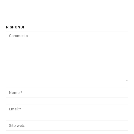
RISPONDI
Commenta:
No
Ema
Sit
we