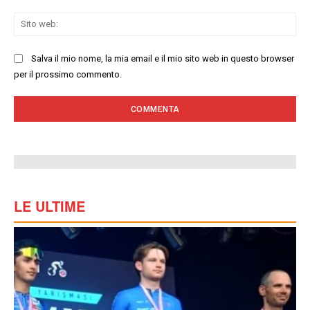
Sit
we
Salva il mio nome, la mia email e il mio sito web in questo browser
per il prossimo commento.
LE ULTIME