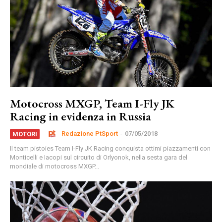
Motocross MXGP, Team I-Fly JK
Racing in evidenza in Russia
Redazione PtSport
-
07/05/2018
MOTORI
Il team pistoies Team I-Fly JK Racing conquista ottimi piazzamenti con
Monticelli e Iacopi sul circuito di Orlyonok, nella sesta gara del
mondiale di motocross MXGP...