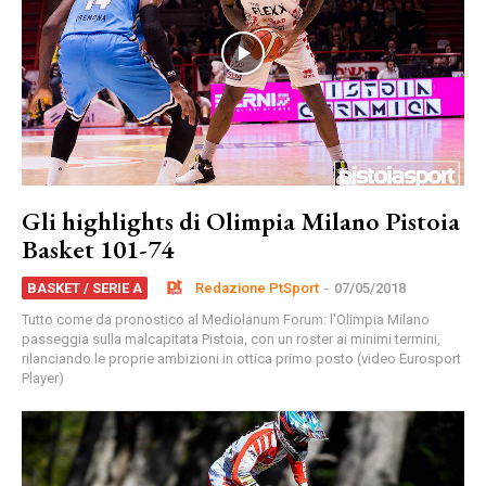
Gli highlights di Olimpia Milano Pistoia
Basket 101-74
Redazione PtSport
-
07/05/2018
BASKET / SERIE A
Tutto come da pronostico al Mediolanum Forum: l'Olimpia Milano
passeggia sulla malcapitata Pistoia, con un roster ai minimi termini,
rilanciando le proprie ambizioni in ottica primo posto (video Eurosport
Player)