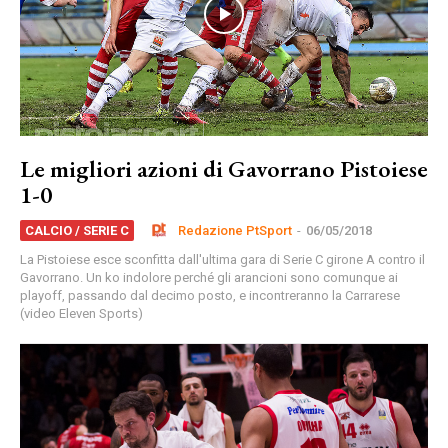
Le migliori azioni di Gavorrano Pistoiese
1-0
Redazione PtSport
-
06/05/2018
CALCIO / SERIE C
La Pistoiese esce sconfitta dall'ultima gara di Serie C girone A contro il
Gavorrano. Un ko indolore perché gli arancioni sono comunque ai
playoff, passando dal decimo posto, e incontreranno la Carrarese
(video Eleven Sports)