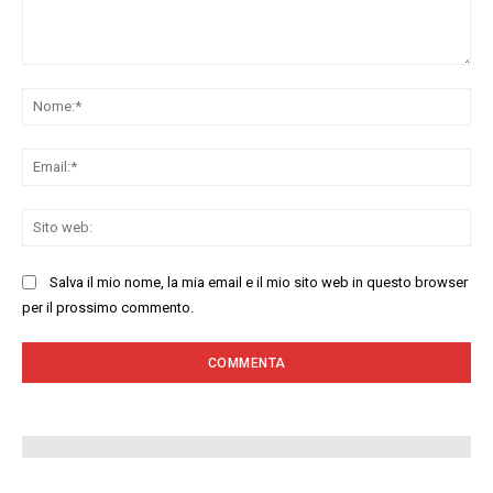
Commenta:
No
Ema
Sit
we
Salva il mio nome, la mia email e il mio sito web in questo browser
per il prossimo commento.