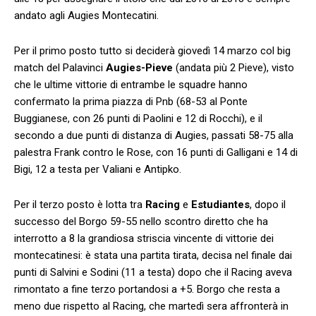
andato agli Augies Montecatini.
Per il primo posto tutto si deciderà giovedì 14 marzo col big
match del Palavinci
Augies-Pieve
(andata più 2 Pieve), visto
che le ultime vittorie di entrambe le squadre hanno
confermato la prima piazza di Pnb (68-53 al Ponte
Buggianese, con 26 punti di Paolini e 12 di Rocchi), e il
secondo a due punti di distanza di Augies, passati 58-75 alla
palestra Frank contro le Rose, con 16 punti di Galligani e 14 di
Bigi, 12 a testa per Valiani e Antipko.
Per il terzo posto è lotta tra
Racing
e
Estudiantes
, dopo il
successo del Borgo 59-55 nello scontro diretto che ha
interrotto a 8 la grandiosa striscia vincente di vittorie dei
montecatinesi: è stata una partita tirata, decisa nel finale dai
punti di Salvini e Sodini (11 a testa) dopo che il Racing aveva
rimontato a fine terzo portandosi a +5. Borgo che resta a
meno due rispetto al Racing, che martedì sera affronterà in