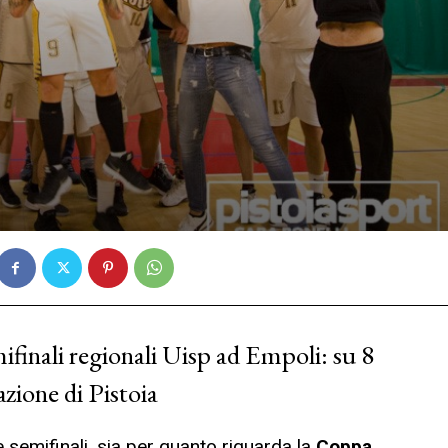
finali regionali Uisp ad Empoli: su 8
azione di Pistoia
 semifinali, sia per quanto riguarda la
Coppa