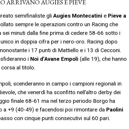
O ARRIVANO AUGIES E PIEVE
reato semifinaliste gli
Augies Montecatini
e
Pieve a
ntrollato sempre le operazioni contro un Racing che
 a sei minuti dalla fine prima di cedere 58-66 sotto i
 unico in doppia cifra per i nero-oro. Racing dopo
 nonostante i 17 punti di Mattiello e i 13 di Cecconi.
 sfideranno i
Noi d’Avane Empoli
(alle 19), che hanno
corsa al titolo.
oli, scenderanno in campo i campioni regionali in
evole, che venerdì ha sconfitto nell’altro derby dei
teggio finale 68-61 ma nel terzo periodo Borgo ha
o a +9 (40-49) e facendosi poi rimontare da
Paolini
passo con cinque punti consecutivi sul 60 pari.