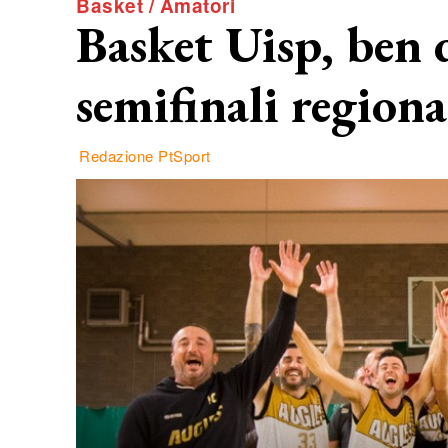
Basket / Amatori
Basket Uisp, ben q
semifinali regiona
Redazione PtSport