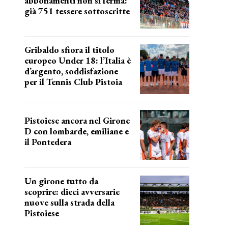
abbonamenti non si ferma:
già 751 tessere sottoscritte
numeri in aumento
Gribaldo sfiora il titolo
europeo Under 18: l’Italia è
d’argento, soddisfazione
per il Tennis Club Pistoia
grande soddisfazione
Pistoiese ancora nel Girone
D con lombarde, emiliane e
il Pontedera
ancora il girone d
Un girone tutto da
scoprire: dieci avversarie
nuove sulla strada della
Pistoiese
tra conferme e novità