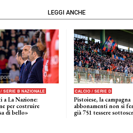
LEGGI ANCHE
/ SERIE B NAZIONALE
CALCIO / SERIE D
i a La Nazione:
Pistoiese, la campagna
me per costruire
abbonamenti non si fe
a di bello»
già 751 tessere sottoscr