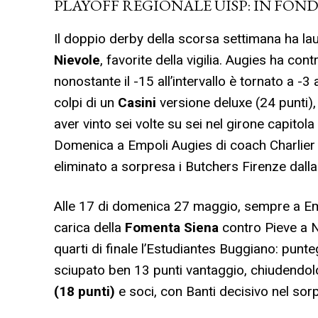
PLAYOFF REGIONALE UISP: IN FOND
Il doppio derby della scorsa settimana ha lau
Nievole
, favorite della vigilia. Augies ha co
nonostante il -15 all’intervallo è tornato a -3
colpi di un
Casini
versione deluxe (24 punti),
aver vinto sei volte su sei nel girone capitola
Domenica a Empoli Augies di coach Charlier
eliminato a sorpresa i Butchers Firenze dalla 
Alle 17 di domenica 27 maggio, sempre a Emp
carica della
Fomenta Siena
contro Pieve a Ni
quarti di finale l’Estudiantes Buggiano: pun
sciupato ben 13 punti vantaggio, chiudendol
(18 punti)
e soci, con Banti decisivo nel sor