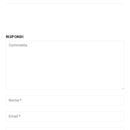
RISPONDI
Commenta:
No
Ema