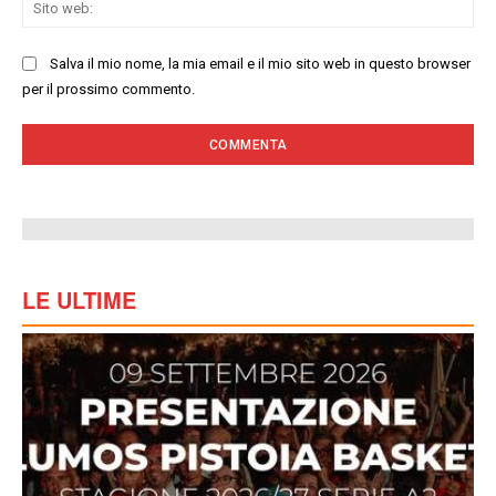
Sit
we
Salva il mio nome, la mia email e il mio sito web in questo browser
per il prossimo commento.
LE ULTIME