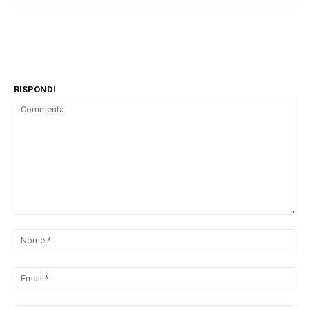
RISPONDI
Commenta:
No
Ema