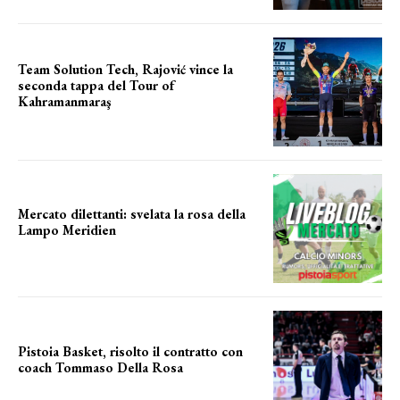
Team Solution Tech, Rajović vince la
seconda tappa del Tour of
Kahramanmaraş
SUCCESSO IN VOLATA
Mercato dilettanti: svelata la rosa della
Lampo Meridien
ecco la lampo
Pistoia Basket, risolto il contratto con
coach Tommaso Della Rosa
NUOVA AVVENTURA IN VISTA?