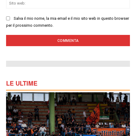
Sit
we
Salva il mio nome, la mia email e il mio sito web in questo browser
per il prossimo commento.
LE ULTIME