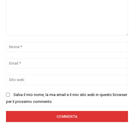
Commenta:
No
Ema
Sit
we
Salva il mio nome, la mia email e il mio sito web in questo browser
per il prossimo commento.