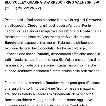
BLU VOLLEY QUARRATA-ARREDO FRIGO VALNEGRI 3-0
(25-11; 25-22; 25-22)
Per le ospiti infatti sono spiccate le prove in regia di
Cattozzo
e dell’opposto
Cicogna
, già sugli scudi all’andata. Per le
padroni di casa ancora magistrale l’esibizione di
Gobbi
che ha
martellato con piacere. Gran merito però va alla regista
Bacciottini
, capace di illuminare il Palamelo distribuendo
ovunque dei gran bei cioccolatini. Ne ha raccolti in più di
un’occasione anche
Puccini,
dimostratasi efficiente anche in
tutti i fondamentali. Insomma, una Blu Volley che con più di un
rammarico chiude una stagione iniziata malissimo, ma che
quando sembrava rianimarsi è stata chiusa dalla federazione.
Esterna molto rammarico
Bacciottini
nel post gara:«Peccato
che sia già tutto finito perché nell’ultimo mese e mezzo si
stavano iniziando a vedere i miglioramenti. Nella seconda
fase si sarebbero visto gran belle cose, come oggi dove
abbiamo confermato il trend di crescita». Condivide il