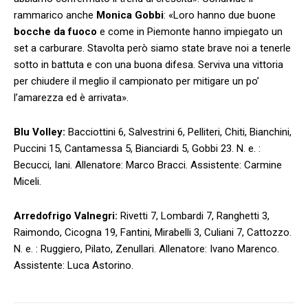
rammarico anche
Monica Gobbi
: «Loro hanno due buone
bocche da fuoco
e come in Piemonte hanno impiegato un
set a carburare. Stavolta però siamo state brave noi a tenerle
sotto in battuta e con una buona difesa. Serviva una vittoria
per chiudere il meglio il campionato per mitigare un po’
l’amarezza ed è arrivata».
Blu Volley:
Bacciottini 6, Salvestrini 6, Pelliteri, Chiti, Bianchini,
Puccini 15, Cantamessa 5, Bianciardi 5, Gobbi 23. N. e. :
Becucci, Iani. Allenatore: Marco Bracci. Assistente: Carmine
Miceli.
Arredofrigo Valnegri:
Rivetti 7, Lombardi 7, Ranghetti 3,
Raimondo, Cicogna 19, Fantini, Mirabelli 3, Culiani 7, Cattozzo.
N. e. : Ruggiero, Pilato, Zenullari. Allenatore: Ivano Marenco.
Assistente: Luca Astorino.