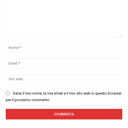
Commenta:
No
Ema
Sit
we
Salva il mio nome, la mia email e il mio sito web in questo browser
per il prossimo commento.