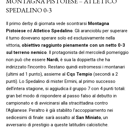
MONTAGNA PISTOIESE – ATLETICO
SPEDALINO 0-3
Il primo derby di giornata vede scontrarsi
Montagna
Pistoiese
ed
Atletico Spedalino
. Gli arancioblu per superare
il turno dovevano sperare solo ed esclusivamente nella
vittoria,
obiettivo raggiunto pienamente con un netto 0-3
sul terreno nemico
. Il protagonista del mercoledì pomeriggio
non può che essere
Nardi
, è sua la doppietta che ha
indirizzato l’incontro. Restano quindi estromessi i montanari
(ultimi ad 1 punto), assieme al
Cqs Tempio
(secondi a 2
punti). Lo Spedalino di mister Ermini, al primo successo
dell’intera stagione, si aggiudica il gruppo 7 con 4 punti totali:
gran bel modo di rispondere al passo falso al debutto in
campionato e di avvicinarsi alla stracittadina contro
l’Aglianese. Peraltro è già stabilito l’accoppiamento nei
sedicesimi di finale: sarà assalto al
San Miniato
, un
avversario di prestigio a queste latitudini calcistiche.