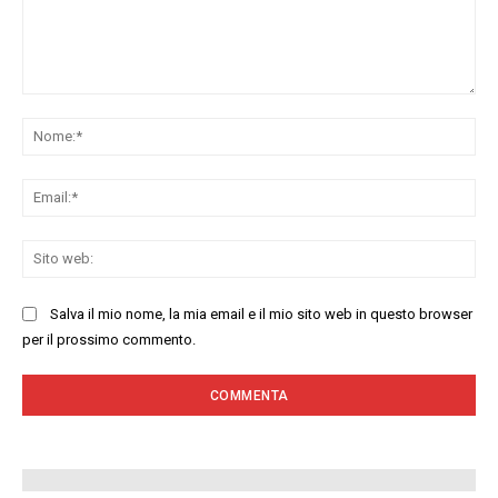
Commenta:
No
Ema
Sit
we
Salva il mio nome, la mia email e il mio sito web in questo browser
per il prossimo commento.