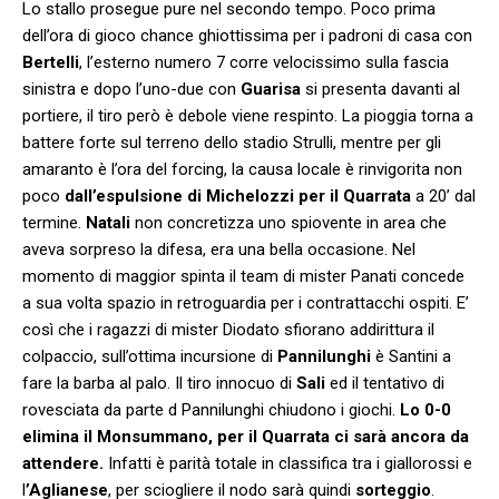
Lo stallo prosegue pure nel secondo tempo. Poco prima
dell’ora di gioco chance ghiottissima per i padroni di casa con
Bertelli
, l’esterno numero 7 corre velocissimo sulla fascia
sinistra e dopo l’uno-due con
Guarisa
si presenta davanti al
portiere, il tiro però è debole viene respinto. La pioggia torna a
battere forte sul terreno dello stadio Strulli, mentre per gli
amaranto è l’ora del forcing, la causa locale è rinvigorita non
poco
dall’espulsione di Michelozzi per il Quarrata
a 20’ dal
termine.
Natali
non concretizza uno spiovente in area che
aveva sorpreso la difesa, era una bella occasione. Nel
momento di maggior spinta il team di mister Panati concede
a sua volta spazio in retroguardia per i contrattacchi ospiti. E’
così che i ragazzi di mister Diodato sfiorano addirittura il
colpaccio, sull’ottima incursione di
Pannilunghi
è Santini a
fare la barba al palo. Il tiro innocuo di
Sali
ed il tentativo di
rovesciata da parte d Pannilunghi chiudono i giochi.
Lo 0-0
elimina il Monsummano, per il Quarrata ci sarà ancora da
attendere.
Infatti è parità totale in classifica tra i giallorossi e
l
’Aglianese
, per sciogliere il nodo sarà quindi
sorteggio
.