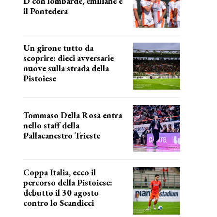
D con lombarde, emiliane e
il Pontedera
ancora il girone d
Un girone tutto da
scoprire: dieci avversarie
nuove sulla strada della
Pistoiese
tra conferme e novità
Tommaso Della Rosa entra
nello staff della
Pallacanestro Trieste
NUOVA AVVENTURA
Coppa Italia, ecco il
percorso della Pistoiese:
debutto il 30 agosto
contro lo Scandicci
prima gara ufficiale