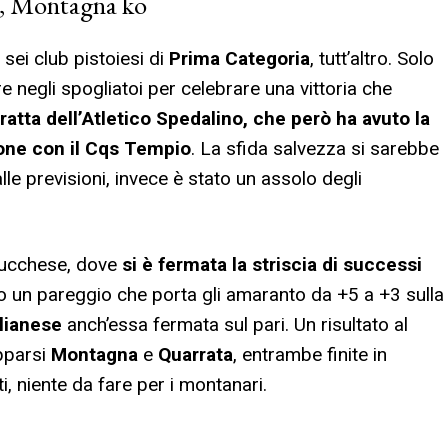
qs, Montagna ko
sei club pistoiesi di
Prima Categoria
, tutt’altro. Solo
re negli spogliatoi per celebrare una vittoria che
tratta dell’Atletico Spedalino, che però ha avuto la
one con il
Cqs Tempio
. La sfida salvezza si sarebbe
alle previsioni, invece è stato un assolo degli
 lucchese, dove
si è fermata la striscia di successi
o un pareggio che porta gli amaranto da +5 a +3 sulla
lianese
anch’essa fermata sul pari. Un risultato al
apparsi
Montagna
e
Quarrata
, entrambe finite in
ti, niente da fare per i montanari.