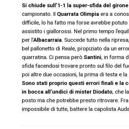
Si chiude sull’1-1 la super-sfida del girone
campionato. Il
Quarrata Olimpia
era a conos
difficile, lo ha fatto ma forse avrebbe potuto
assistito i giallorossi. Nel primo tempo l’eq
per l’
Albacarraia
. Succede tutto nella ripresa
bel pallonetto di Reale, propiziato da un err
quarratina. Ci pensa però
Santini
, in forma d
sfida facendosi trovare pronto sul filo del f
poi altre due occasioni, la prima di testa e 
Sono stati proprio questi errori finali e l
in bocca all’undici di mister Diodato
, che l
posto ma che potrebbe presto ritrovare. Fra u
impossibile di tutte, battere la capolista Aud