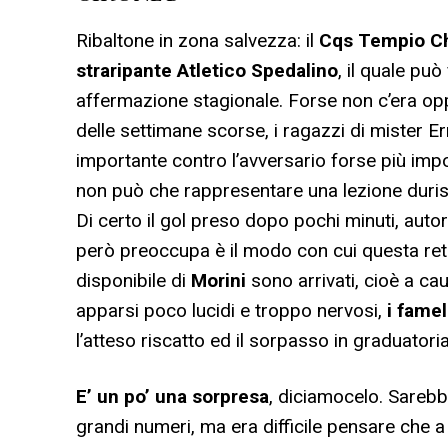
Ribaltone in zona salvezza: il
Cqs Tempio Chi
straripante Atletico Spedalino
, il quale può
affermazione stagionale. Forse non c’era oppo
delle settimane scorse, i ragazzi di mister E
importante contro l’avversario forse più impo
non può che rappresentare una lezione duri
Di certo il gol preso dopo pochi minuti, auto
però preoccupa è il modo con cui questa rete
disponibile di
Morini
sono arrivati, cioè a ca
apparsi poco lucidi e troppo nervosi,
i famel
l’atteso riscatto ed il sorpasso in graduator
E’ un po’ una sorpresa
, diciamocelo. Sarebb
grandi numeri, ma era difficile pensare che a