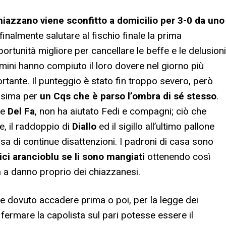
azzano viene sconfitto a domicilio per 3-0 da uno
 finalmente salutare al fischio finale la prima
rtunità migliore per cancellare le beffe e le delusioni
rmini hanno compiuto il loro dovere nel giorno più
rtante. Il punteggio è stato fin troppo severo, però
ssima per
un Cqs che è parso l’ombra di sé stesso
.
re
Del Fa
, non ha aiutato Fedi e compagni; ciò che
, il raddoppio di
Diallo
ed il sigillo all’ultimo pallone
usa di continue disattenzioni. I padroni di casa sono
ici arancioblu se li sono mangiati
ottenendo così
ia a danno proprio dei chiazzanesi.
e dovuto accadere prima o poi, per la legge dei
 fermare la capolista sul pari potesse essere il