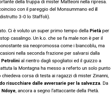
rtante della truppa di mister Matteoni nella ripresa.
 coinciso con il pareggio del Monsummano ed
il
(distrutto 3-0 lo Staffoli).
iolato. Ci è voluto un super primo tempo della
Pietà
per
stop casalingo. Un k.o. che se fa male non è per il
a nonostante sia neopromossa come i biancoblu, ma
casioni nella seconda frazione per salvarsi dalla
i
Petrolini
al rientro dagli spogliatoi ed il guizzo a
battuta la Montagna ha messo a referto un solo punto
 chiedeva corsa di testa ai ragazzi di mister Zinanni,
o risucchiare dalle avversarie per la salvezza
. Da
i
Ndoye
, ancora a segno l’attaccante della Pietà.