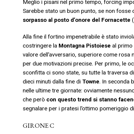
Meglio i pisani nel primo tempo, forcing impo
Sarebbe stato un buon punto, se non fosse
sorpasso al posto d’onore del Fornacette
Alla fine il fortino impenetrabile è stato inv
costringere la
Montagna Pistoiese
al primo 
valore dell’avversario, superiore come ros
per due motivazioni precise. Per primo, le oc
sconfitta ci sono state, su tutte la traversa d
dieci minuti dalla fine di
Towne
. In seconda 
nelle ultime tre giornate: ovviamente nessuno
che però
con questo trend si stanno facend
segnalare per i pratesi l’ottimo pomeriggio d
GIRONE C