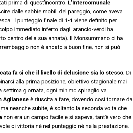
ltati prima di quest’incontro.
L’Intercomunale
cire dalle sabbie mobili del pareggio, come aveva
ca. Il punteggio finale di
1-1
viene definito per
 colpo immediato inferto dagli arancio-verdi ha
to centro della sua annata). Il Monsummano ci ha
l’arrembaggio non è andato a buon fine, non si può
ata fa sì che il livello di delusione sia lo stesso
. Di
cinarsi alla prima posizione, obiettivo stagionale mai
 settima giornata, ogni minimo spiraglio va
m Aglianese
è riuscita a fare, dovendo così tornare da
ma neanche subite, è soltanto la seconda volta che
a
non era un campo facile e si sapeva, tant’è vero che
le di vittoria né nel punteggio né nella prestazione.