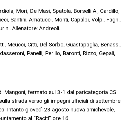
ola, Mori, De Masi, Spatola, Borselli A., Cardillo,
ci, Santini, Amatucci, Monti, Capalbi, Volpi, Fagni,
urini. Allenatore: Andreoli.
, Meucci, Citti, Del Sorbo, Guastapaglia, Benassi,
asseroni, Panelli, Perillo, Baronti, Rizzo, Gepali,
di Mangoni, fermato sul 3-1 dal paricategoria CS
lla strada verso gli impegni ufficiali di settembre:
lica. Intanto giovedì 23 agosto nuova amichevole,
puntamento al “Raciti” ore 16.