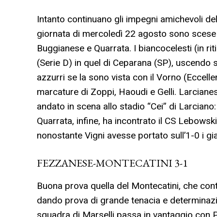
Intanto continuano gli impegni amichevoli del
giornata di mercoledì 22 agosto sono scese
Buggianese e Quarrata. I biancocelesti (in ri
(Serie D) in quel di Ceparana (SP), uscendo sco
azzurri se la sono vista con il Vorno (Eccelle
marcature di Zoppi, Haoudi e Gelli. Larcianes
andato in scena allo stadio “Cei” di Larciano:
Quarrata, infine, ha incontrato il CS Lebowsk
nonostante Vigni avesse portato sull’1-0 i gia
FEZZANESE-MONTECATINI 3-1
Buona prova quella del Montecatini, che con
dando prova di grande tenacia e determinazi
squadra di Marselli passa in vantaggio con Pan