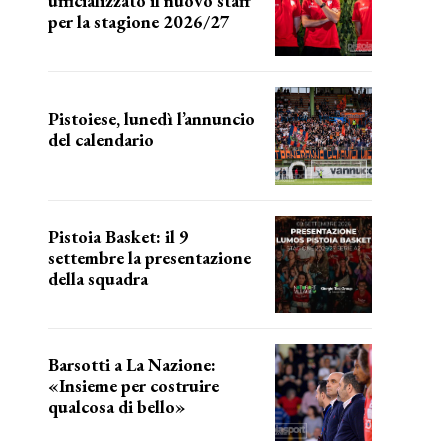
ufficializzato il nuovo staff
per la stagione 2026/27
LA COMPOSIZIONE
Pistoiese, lunedì l’annuncio
del calendario
a breve l'annuncio
Pistoia Basket: il 9
settembre la presentazione
della squadra
Annunciata la data
Barsotti a La Nazione:
«Insieme per costruire
qualcosa di bello»
barsotti sul nuovo dany basket