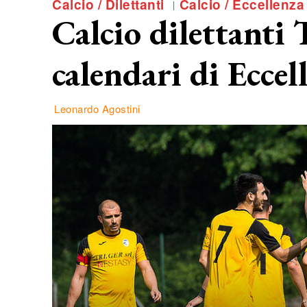
Calcio / Dilettanti
Calcio / Eccellenza
Calcio dilettanti 
calendari di Ecce
Leonardo Agostini