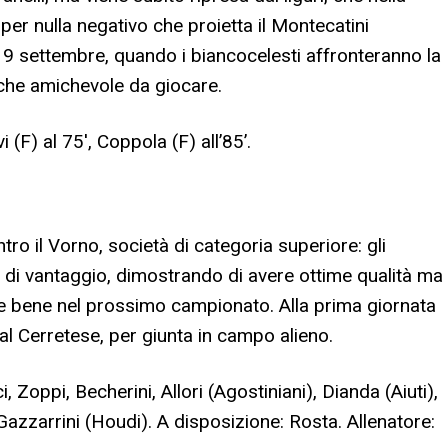
er nulla negativo che proietta il Montecatini
l 9 settembre, quando i biancocelesti affronteranno la
lche amichevole da giocare.
i (F) al 75′, Coppola (F) all’85’.
tro il Vorno, società di categoria superiore: gli
e di vantaggio, dimostrando di avere ottime qualità ma
are bene nel prossimo campionato. Alla prima giornata
eal Cerretese, per giunta in campo alieno.
 Zoppi, Becherini, Allori (Agostiniani), Dianda (Aiuti),
 Gazzarrini (Houdi). A disposizione: Rosta. Allenatore: