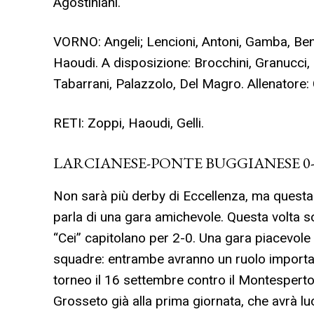
Agostiniani.
VORNO: Angeli; Lencioni, Antoni, Gamba, Bena
Haoudi. A disposizione: Brocchini, Granucci, De
Tabarrani, Palazzolo, Del Magro. Allenatore: 
RETI: Zoppi, Haoudi, Gelli.
LARCIANESE-PONTE BUGGIANESE 0-
Non sarà più derby di Eccellenza, ma quest
parla di una gara amichevole. Questa volta so
“Cei” capitolano per 2-0. Una gara piacevol
squadre: entrambe avranno un ruolo importante
torneo il 16 settembre contro il Montespertol
Grosseto già alla prima giornata, che avrà lu