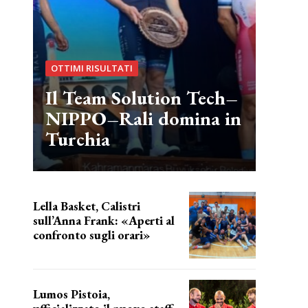
OTTIMI RISULTATI
Il Team Solution Tech–
NIPPO–Rali domina in
Turchia
Lella Basket, Calistri
sull’Anna Frank: «Aperti al
confronto sugli orari»
l'incognita impianti
Lumos Pistoia,