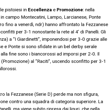
le pistoiesi in
Eccellenza
e
Promozione
: nella
 in campo Montecatini, Lampo, Larcianese, Ponte
tiro fino a venerdì, ndr) hanno affrontato la Fezzanese
nfitti per 3-1 nonostante la rete al 4′ di Panelli. Gli
nza) a “I Giardinetti”, imponendosi per 3-0 grazie alle
e e Ponte si sono sfidate in un bel derby serale
 alla fine sono i biancorossi ad imporsi per 2-0. Il
i (Promozione) al “Raciti”, uscendo sconfitto per 3-1
llorossi.
tro la Fezzanese (Serie D) perde ma non sfigura,
one contro una squadra di categoria superiore. La
elli, ma viene subito ripresa dai liguri, che nella