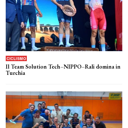
CICLISMO
Il Team Solution Tech–NIPPO–Rali domina in
Turchia