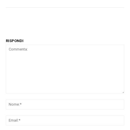
RISPONDI
Commenta:
No
Ema