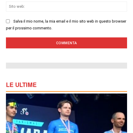
Sit
we
Salva il mio nome, la mia email e il mio sito web in questo browser
per il prossimo commento.
LE ULTIME