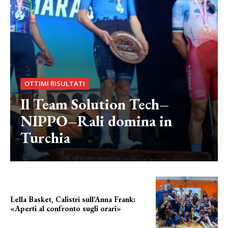
OTTIMI RISULTATI
Il Team Solution Tech–
NIPPO–Rali domina in
Turchia
Lella Basket, Calistri sull’Anna Frank:
«Aperti al confronto sugli orari»
l'incognita impianti