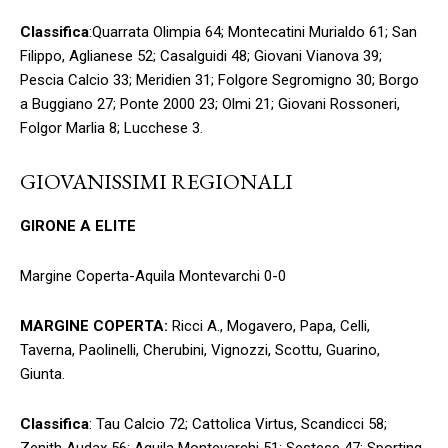
Classifica
:Quarrata Olimpia 64; Montecatini Murialdo 61; San
Filippo, Aglianese 52; Casalguidi 48; Giovani Vianova 39;
Pescia Calcio 33; Meridien 31; Folgore Segromigno 30; Borgo
a Buggiano 27; Ponte 2000 23; Olmi 21; Giovani Rossoneri,
Folgor Marlia 8; Lucchese 3.
GIOVANISSIMI REGIONALI
GIRONE A ELITE
Margine Coperta-Aquila Montevarchi 0-0
MARGINE COPERTA:
Ricci A., Mogavero, Papa, Celli,
Taverna, Paolinelli, Cherubini, Vignozzi, Scottu, Guarino,
Giunta.
Classifica
: Tau Calcio 72; Cattolica Virtus, Scandicci 58;
Zenith Audax 56; Aquila Montevarchi 51; Sestese 47; Sporting