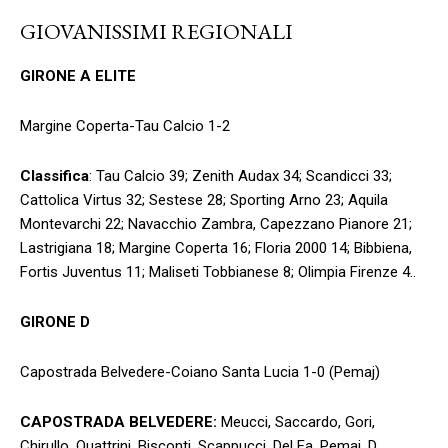
GIOVANISSIMI REGIONALI
GIRONE A ELITE
Margine Coperta-Tau Calcio 1-2
Classifica
: Tau Calcio 39; Zenith Audax 34; Scandicci 33;
Cattolica Virtus 32; Sestese 28; Sporting Arno 23; Aquila
Montevarchi 22; Navacchio Zambra, Capezzano Pianore 21;
Lastrigiana 18; Margine Coperta 16; Floria 2000 14; Bibbiena,
Fortis Juventus 11; Maliseti Tobbianese 8; Olimpia Firenze 4..
GIRONE D
Capostrada Belvedere-Coiano Santa Lucia 1-0 (Pemaj)
CAPOSTRADA BELVEDERE:
Meucci, Saccardo, Gori,
Chirullo, Quattrini, Bisconti, Scappucci, Del Fa, Pemaj, D