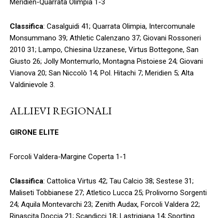
Meridien-Quarrata Olimpia 1-3
Classifica
: Casalguidi 41; Quarrata Olimpia, Intercomunale
Monsummano 39; Athletic Calenzano 37; Giovani Rossoneri
2010 31; Lampo, Chiesina Uzzanese, Virtus Bottegone, San
Giusto 26; Jolly Montemurlo, Montagna Pistoiese 24; Giovani
Vianova 20; San Niccolò 14; Pol. Hitachi 7; Meridien 5; Alta
Valdinievole 3.
ALLIEVI REGIONALI
GIRONE ELITE
Forcoli Valdera-Margine Coperta 1-1
Classifica
: Cattolica Virtus 42; Tau Calcio 38; Sestese 31;
Maliseti Tobbianese 27; Atletico Lucca 25; Prolivorno Sorgenti
24; Aquila Montevarchi 23; Zenith Audax, Forcoli Valdera 22;
Rinascita Doccia 21; Scandicci 18; Lastrigiana 14; Sporting