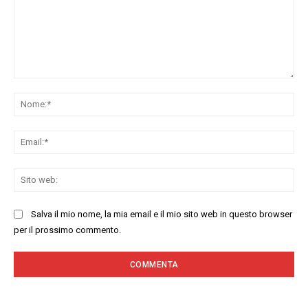
Commenta:
No
Ema
Sit
we
Salva il mio nome, la mia email e il mio sito web in questo browser
per il prossimo commento.