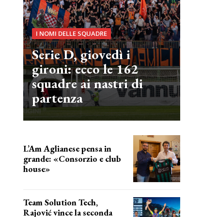
I NOMI DELLE SQUADRE
Serie D, giovedì i
gironi: ecco le 162
squadre ai nastri di
partenza
L’Am Aglianese pensa in
grande: «Consorzio e club
house»
Team Solution Tech,
Rajović vince la seconda