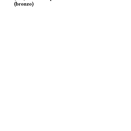
(bronzo)
nelle acque della Senna