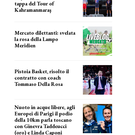
tappa del Tour of
Kahramanmaraş
SUCCESSO IN VOLATA
Mercato dilettanti: svelata
la rosa della Lampo
Meridien
ecco la lampo
Pistoia Basket, risolto il
contratto con coach
Tommaso Della Rosa
NUOVA AVVENTURA IN VISTA?
Nuoto in acque libere, agli
Europei di Parigi il podio
della 10km parla toscano
con Ginevra Taddeucci
(oro) e Linda Caponi