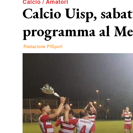
Calcio / Amatori
Calcio Uisp, saba
programma al Mel
Redazione PtSport