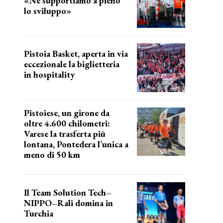
«Ne supportiamo a pieno
lo sviluppo»
La posizione del sindaco
Pistoia Basket, aperta in via
eccezionale la biglietteria
in hospitality
Grande richiesta
Pistoiese, un girone da
oltre 4.600 chilometri:
Varese la trasferta più
lontana, Pontedera l’unica a
meno di 50 km
le distanze da percorrere
Il Team Solution Tech–
NIPPO–Rali domina in
Turchia
ottimi risultati