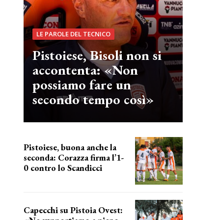
LE PAROLE DEL TECNICO
Pistoiese, Bisoli non si
accontenta: «Non
possiamo fare un
secondo tempo così»
Pistoiese, buona anche la
seconda: Corazza firma l’1-
0 contro lo Scandicci
secondo test stagionale
Capecchi su Pistoia Ovest: