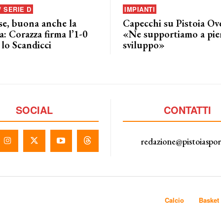
/ SERIE D
IMPIANTI
se, buona anche la
Capecchi su Pistoia Ov
: Corazza firma l’1-0
«Ne supportiamo a pie
lo Scandicci
sviluppo»
SOCIAL
CONTATTI
redazione@pistoiaspo
Calcio
Basket