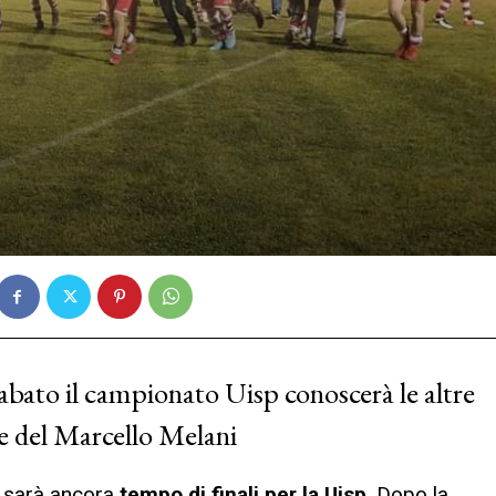
abato il campionato Uisp conoscerà le altre
ice del Marcello Melani
a sarà ancora
tempo di finali per la Uisp
. Dopo la