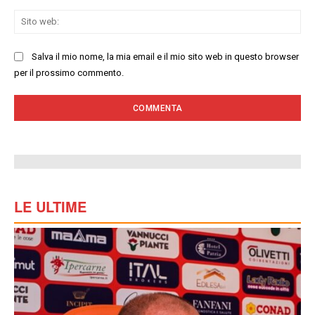
Sit
we
Salva il mio nome, la mia email e il mio sito web in questo browser
per il prossimo commento.
LE ULTIME