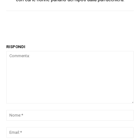
RISPONDI
Commenta:
No
Ema