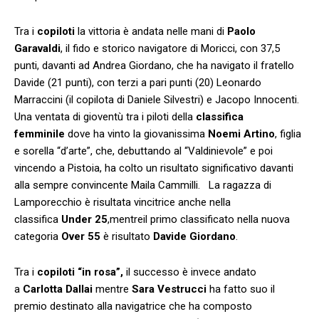
Tra i
copiloti
la vittoria è andata nelle mani di
Paolo
Garavaldi
, il fido e storico navigatore di Moricci, con 37,5
punti, davanti ad Andrea Giordano, che ha navigato il fratello
Davide (21 punti), con terzi a pari punti (20) Leonardo
Marraccini (il copilota di Daniele Silvestri) e Jacopo Innocenti.
Una ventata di gioventù tra i piloti della
classifica
femminile
dove ha vinto la giovanissima
Noemi Artino
, figlia
e sorella “d’arte”, che, debuttando al “Valdinievole” e poi
vincendo a Pistoia, ha colto un risultato significativo davanti
alla sempre convincente Maila Cammilli. La ragazza di
Lamporecchio è risultata vincitrice anche nella
classifica
Under 25
,mentreil primo classificato nella nuova
categoria
Over 55
è risultato
Davide Giordano
.
Tra i
copiloti “in rosa”,
il successo è invece andato
a
Carlotta Dallai
mentre
Sara Vestrucci
ha fatto suo il
premio destinato alla navigatrice che ha composto