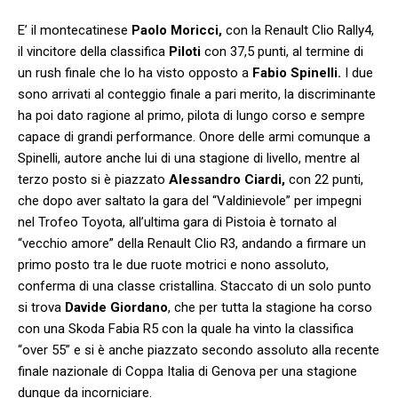
E’ il montecatinese
Paolo Moricci,
con la Renault Clio Rally4,
il vincitore della classifica
Piloti
con 37,5 punti, al termine di
un rush finale che lo ha visto opposto a
Fabio Spinelli.
I due
sono arrivati al conteggio finale a pari merito, la discriminante
ha poi dato ragione al primo, pilota di lungo corso e sempre
capace di grandi performance. Onore delle armi comunque a
Spinelli, autore anche lui di una stagione di livello, mentre al
terzo posto si è piazzato
Alessandro Ciardi,
con 22 punti,
che dopo aver saltato la gara del “Valdinievole” per impegni
nel Trofeo Toyota, all’ultima gara di Pistoia è tornato al
“vecchio amore” della Renault Clio R3, andando a firmare un
primo posto tra le due ruote motrici e nono assoluto,
conferma di una classe cristallina. Staccato di un solo punto
si trova
Davide Giordano
, che per tutta la stagione ha corso
con una Skoda Fabia R5 con la quale ha vinto la classifica
“over 55” e si è anche piazzato secondo assoluto alla recente
finale nazionale di Coppa Italia di Genova per una stagione
dunque da incorniciare.