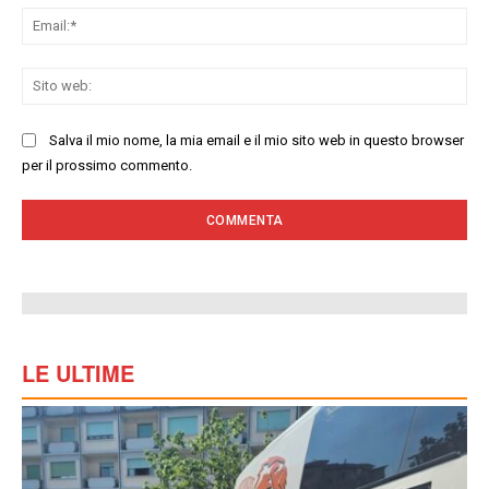
Ema
Sit
we
Salva il mio nome, la mia email e il mio sito web in questo browser
per il prossimo commento.
LE ULTIME