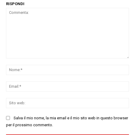
RISPONDI
Commenta:
No
Ema
Sit
we
Salva il mio nome, la mia email e il mio sito web in questo browser
per il prossimo commento.