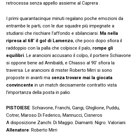
retrocessa senza appello assieme al Caprera .
I primi quarantacinque minuti regalano poche emozioni da
entrambe le parti, con le due squadre più impegnate a
studiarsi che rischiare l’affondo e sbilanciarsi.
Ma nella
ripresa al 68’ il gol di Lamenzo
, che poco dopo sfiora il
raddoppio con la palla che colpisce il palo,
rompe gli
equilibri
. Le arancioni accusano il colpo, il portiere Schiavone
si oppone bene ad Annibaldi, e Chiasso al 90′ sfiora la
traversa. Le arancioni di mister Roberto Mirri si sono
proposte in avanti ma
senza trovare mai la giocata
convincente
in un match decisamente contratto vista
l’importanza della posta in palio.
PISTOIESE
: Schiavone, Franchi, Gangi, Ghiglione, Puddu,
Cotrer, Maroso Di Federico, Mannucci, Cisneros
A disposizione Zanchi. Di Maggio. Diamanti. Nigro. Valoriani.
Allenatore
: Roberto Mirri