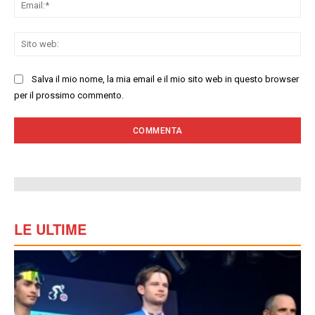
Ema
Sit
we
Salva il mio nome, la mia email e il mio sito web in questo browser
per il prossimo commento.
LE ULTIME