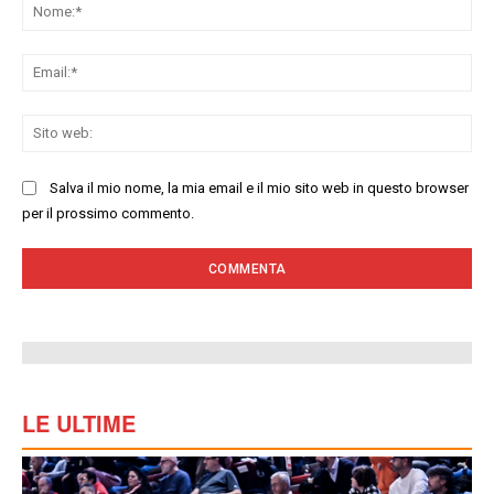
No
Ema
Sit
we
Salva il mio nome, la mia email e il mio sito web in questo browser
per il prossimo commento.
LE ULTIME