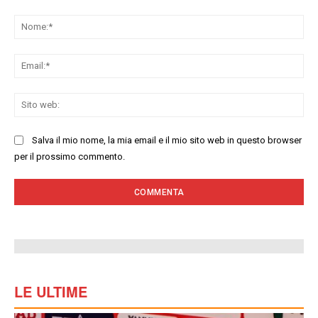
Commenta:
No
Ema
Sit
we
Salva il mio nome, la mia email e il mio sito web in questo browser
per il prossimo commento.
LE ULTIME