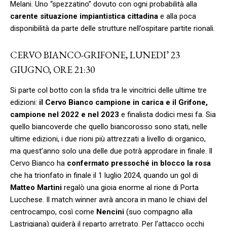
Melani. Uno “spezzatino” dovuto con ogni probabilità alla
carente situazione impiantistica
cittadina
e alla poca
disponibilità da parte delle strutture nell’ospitare partite rionali.
CERVO BIANCO-GRIFONE, LUNEDI’ 23
GIUGNO, ORE 21:30
Si parte col botto con la sfida tra le vincitrici delle ultime tre
edizioni:
il Cervo Bianco campione in carica e il Grifone,
campione nel 2022 e nel 2023
e finalista dodici mesi fa. Sia
quello biancoverde che quello biancorosso sono stati, nelle
ultime edizioni, i due rioni più attrezzati a livello di organico,
ma quest’anno solo una delle due potrà approdare in finale. Il
Cervo Bianco ha
confermato pressoché in blocco la rosa
che ha trionfato in finale il 1 luglio 2024, quando un gol di
Matteo Martini
regalò una gioia enorme al rione di Porta
Lucchese. Il match winner avrà ancora in mano le chiavi del
centrocampo, così come
Nencini
(suo compagno alla
Lastrigiana) guiderà il reparto arretrato. Per l’attacco occhi