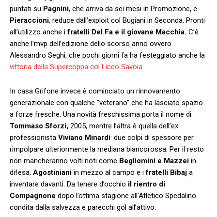
puntati su
Pagnini
, che arriva da sei mesi in Promozione, e
Pieraccioni
, reduce dall’exploit col Bugiani in Seconda. Pronti
all’utilizzo anche i
fratelli Del Fa e il giovane Macchia.
C’è
anche l’mvp dell’edizione dello scorso anno ovvero
Alessandro Seghi, che pochi giorni fa ha festeggiato anche la
vittoria della Supercoppa col Liceo Savoia.
In casa Grifone invece è cominciato un rinnovamento
generazionale con qualche “veterano” che ha lasciato spazio
a forze fresche. Una novità freschissima porta il nome di
Tommaso Sforzi,
2005, mentre l’altra è quella dell’ex
professionista
Viviano Minardi
: due colpi di spessore per
rimpolpare ulteriormente la mediana biancorossa. Per il resto
non mancheranno volti noti come
Begliomini e Mazzei
in
difesa,
Agostiniani
in mezzo al campo e i
fratelli Bibaj
a
inventare davanti. Da tenere d’occhio
il rientro di
Compagnone
dopo l’ottima stagione all’Atletico Spedalino
condita dalla salvezza e parecchi gol all’attivo.