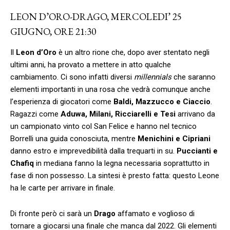
LEON D’ORO-DRAGO, MERCOLEDI’ 25
GIUGNO, ORE 21:30
Il
Leon d’Oro
è un altro rione che, dopo aver stentato negli
ultimi anni, ha provato a mettere in atto qualche
cambiamento. Ci sono infatti diversi
millennials
che saranno
elementi importanti in una rosa che vedrà comunque anche
l’esperienza di giocatori come
Baldi, Mazzucco e Ciaccio
.
Ragazzi come
Aduwa, Milani, Ricciarelli e Tesi
arrivano da
un campionato vinto col San Felice e hanno nel tecnico
Borrelli una guida conosciuta, mentre
Menichini e Cipriani
danno estro e imprevedibilità dalla trequarti in su.
Puccianti e
Chafiq
in mediana fanno la legna necessaria soprattutto in
fase di non possesso. La sintesi è presto fatta: questo Leone
ha le carte per arrivare in finale.
Di fronte però ci sarà un
Drago
affamato e voglioso di
tornare a giocarsi una finale che manca dal 2022. Gli elementi