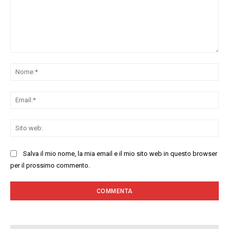
Commenta:
No
Ema
Sit
we
Salva il mio nome, la mia email e il mio sito web in questo browser
per il prossimo commento.