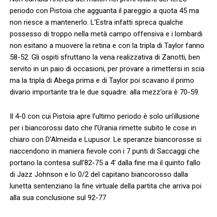
periodo con Pistoia che agguanta il pareggio a quota 45 ma
non riesce a mantenerlo. L’Estra infatti spreca qualche
possesso di troppo nella metà campo offensiva e i lombardi
non esitano a muovere la retina e con la tripla di Taylor fanno
58-52. Gli ospiti sfruttano la vena realizzativa di Zanotti, ben
servito in un paio di occasioni, per provare a rimettersi in scia
ma la tripla di Abega prima e di Taylor poi scavano il primo
divario importante tra le due squadre: alla mezz’ora è 70-59.
Il 4-0 con cui Pistoia apre l’ultimo periodo è solo un’illusione
per i biancorossi dato che l’Urania rimette subito le cose in
chiaro con D’Almeida e Lupusor. Le speranze biancorosse si
riaccendono in maniera fievole con i 7 punti di Saccaggi che
portano la contesa sull’82-75 a 4′ dalla fine ma il quinto fallo
di Jazz Johnson e lo 0/2 del capitano biancorosso dalla
lunetta sentenziano la fine virtuale della partita che arriva poi
alla sua conclusione sul 92-77