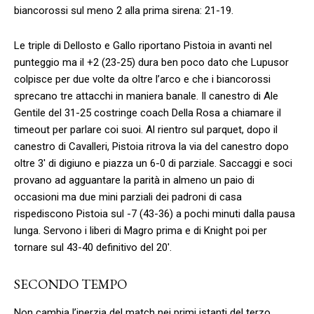
biancorossi sul meno 2 alla prima sirena: 21-19.
Le triple di Dellosto e Gallo riportano Pistoia in avanti nel
punteggio ma il +2 (23-25) dura ben poco dato che Lupusor
colpisce per due volte da oltre l’arco e che i biancorossi
sprecano tre attacchi in maniera banale. Il canestro di Ale
Gentile del 31-25 costringe coach Della Rosa a chiamare il
timeout per parlare coi suoi. Al rientro sul parquet, dopo il
canestro di Cavalleri, Pistoia ritrova la via del canestro dopo
oltre 3′ di digiuno e piazza un 6-0 di parziale. Saccaggi e soci
provano ad agguantare la parità in almeno un paio di
occasioni ma due mini parziali dei padroni di casa
rispediscono Pistoia sul -7 (43-36) a pochi minuti dalla pausa
lunga. Servono i liberi di Magro prima e di Knight poi per
tornare sul 43-40 definitivo del 20′.
SECONDO TEMPO
Non cambia l’inerzia del match nei primi istanti del terzo