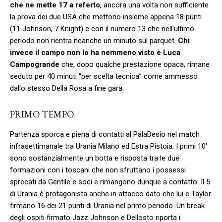
che ne mette 17 a referto
, ancora una volta non sufficiente
la prova dei due USA che mettono insieme appena 18 punti
(11 Johnson, 7 Knight) e con il numero 13 che nell’ultimo
periodo non rientra neanche un minuto sul parquet.
Chi
invece il campo non lo ha nemmeno visto è Luca
Campogrande
che, dopo qualche prestazione opaca, rimane
seduto per 40 minuti “per scelta tecnica” come ammesso
dallo stesso Della Rosa a fine gara.
PRIMO TEMPO
Partenza sporca e piena di contatti al PalaDesio nel match
infrasettimanale tra Urania Milano ed Estra Pistoia. I primi 10′
sono sostanzialmente un botta e risposta tra le due
formazioni con i toscani che non sfruttano i possessi
sprecati da Gentile e soci e rimangono dunque a contatto. Il 5
di Urania è protagonista anche in attacco dato che lui e Taylor
firmano 16 dei 21 punti di Urania nel primo periodo. Un break
degli ospiti firmato Jazz Johnson e Dellosto riporta i