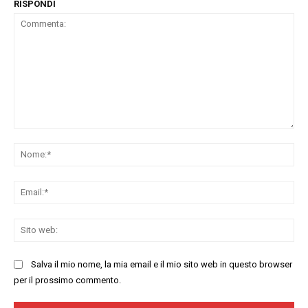
RISPONDI
Commenta:
No
Ema
Sit
we
Salva il mio nome, la mia email e il mio sito web in questo browser
per il prossimo commento.