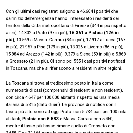
Con gli ultimi casi registrati salgono a 46.664 i positivi che
dall’inizio dell’emergenza hanno interessato i residenti dei
territori della Città metropolitana di Firenze (344 in più rispetto
a ieri), 14.802 a Prato (97 in più),
16.361 a Pistoia (126 in
più)
, 10.569 a Massa Carrara (84 in più), 17.917 a Lucca (167
in più), 21.957 a Pisa (179 in più), 13.026 a Livorno (86 in più),
15.884 ad Arezzo (142 in più), 9.379 a Siena (59 in più) e 5.868
a Grosseto (21 in più). Ci sono poi 555 i casi positivi notificati
in Toscana, ma che si riferiscono a residenti in altre regioni.
La Toscana si trova al tredicesimo posto in Italia come
numerosità di casi (comprensivi di residenti e non residenti),
con circa 4.647 per 100.000 abitanti rispetto ad una media
italiana di 5.315 (dato di ieri). Le province di notifica con il
tasso più alto sono ad oggi Prato. con 5.734 casi per 100 mila
abitanti,
Pistoia con 5.583
e Massa Carrara con 5.450,
mentre il tasso più basso rimane quello di Grosseto con
2.658. E se 22.666 sono le persone in questo momento in