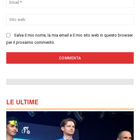
Ema
Sit
we
Salva il mio nome, la mia email e il mio sito web in questo browser
per il prossimo commento.
LE ULTIME