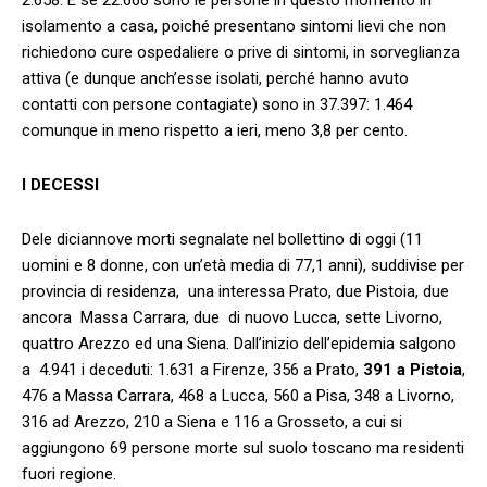
isolamento a casa, poiché presentano sintomi lievi che non
richiedono cure ospedaliere o prive di sintomi, in sorveglianza
attiva (e dunque anch’esse isolati, perché hanno avuto
contatti con persone contagiate) sono in 37.397: 1.464
comunque in meno rispetto a ieri, meno 3,8 per cento.
I DECESSI
Dele diciannove morti segnalate nel bollettino di oggi (11
uomini e 8 donne, con un’età media di 77,1 anni), suddivise per
provincia di residenza, una interessa Prato, due Pistoia, due
ancora Massa Carrara, due di nuovo Lucca, sette Livorno,
quattro Arezzo ed una Siena. Dall’inizio dell’epidemia salgono
a 4.941 i deceduti: 1.631 a Firenze, 356 a Prato,
391 a Pistoia
,
476 a Massa Carrara, 468 a Lucca, 560 a Pisa, 348 a Livorno,
316 ad Arezzo, 210 a Siena e 116 a Grosseto, a cui si
aggiungono 69 persone morte sul suolo toscano ma residenti
fuori regione.