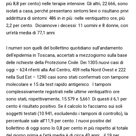
più 8,8 per cento) nelle terapie intensive. Gli altri, 22.666, sono
isolati a casa, perché presentano sintomi lievi o risultano privi
addirittura di sintomi: 486 in in più nelle ventiquattro ore, più
2,2 per cento. Diciannove i decessi: 11 uomini e 8 donne, con
un’età media di 77,1 anni.
I numeri son quelli del bollettino quotidiano sull’andamento
dell’epidemia in Toscana, accertati a mezzogiorno sulla base
delle richieste della Protezione Civile. Dei 1305 nuovi casi di
oggi – 624 riferiti alla Asl Centro, 459 nella Nord Ovest e 222
nella Sud Est – 1290 casi sono stati confermati con tampone
molecolare e 15 da test rapido antigenico. I tamponi
complessivamente registrati nelle ultime ventiquattro ore
sono stati, rispettivamente, 15.579 e 5,661. Di questi il 6,1 per
cento è risultato positivo. Se il calcolo lo facciamo sui soli
soggetti testati (10.941, escludendo i tamponi di controllo), la
percentuale sale all’11,9 per cento. I nuovi positivi del
bollettino di oggi sono lo 0,8 per cento in più rispetto al totale
del giorno prima e l’età media è di circa 43 anni: il 19 per