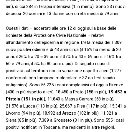
ieri), di cui 284 in terapia intensiva (1 in meno). Sono 33 i nuovi
decessi: 20 uomini e 13 donne con un’età media di 79 anni.
Questi i dati – accertati alle ore 12 di oggi sulla base delle
richieste della Protezione Civile Nazionale – relativi
all’andamento dell’epidemia in regione. L’età media dei 1.309
nuovi positivi odierni è di 43 anni circa (il 16% ha meno di 20
anni, il 26% tra 20 e 39 anni, il 37% tra 40 e 59 anni, il 16% tra
60 e 79 anni, il 5% ha 80 anni o più). Di seguito i casi di
positività sul territorio con la variazione rispetto a ieri (1.277
confermati con tampone molecolare e 32 da test rapido
antigenico). Sono 56.225 i casi complessivi ad oggi a Firenze
(400 in più rispetto a ieri), 18.450 a Prato (158 in più),
19.453 a
Pistoia (151 in più)
, 11.840 a Massa Carrara (58 in più),
21.576 a Lucca (113 in più), 25.667 a Pisa (117 in più), 15.341 a
Livorno (94 in più), 18.992 ad Arezzo (102 in più), 11.321 a
Siena (85 in più), 7.389 a Grosseto (31 in più). Sono 555 i casi
positivi notificati in Toscana, ma residenti in altre regioni.