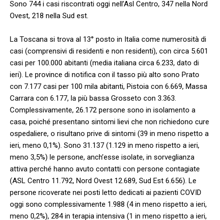
Sono 744 i casi riscontrati oggi nell’Asl Centro, 347 nella Nord
Ovest, 218 nella Sud est.
La Toscana si trova al 13° posto in Italia come numerosità di
casi (comprensivi di residenti e non residenti), con circa 5.601
casi per 100.000 abitanti (media italiana circa 6.233, dato di
ieri). Le province di notifica con il tasso più alto sono Prato
con 7.177 casi per 100 mila abitanti, Pistoia con 6.669, Massa
Carrara con 6.177, la più bassa Grosseto con 3.363.
Complessivamente, 26.172 persone sono in isolamento a
casa, poiché presentano sintomi lievi che non richiedono cure
ospedaliere, o risultano prive di sintomi (39 in meno rispetto a
ieri, meno 0,1%). Sono 31.137 (1.129 in meno rispetto a ieri,
meno 3,5%) le persone, anch’esse isolate, in sorveglianza
attiva perché hanno avuto contatti con persone contagiate
(ASL Centro 11.792, Nord Ovest 12.689, Sud Est 6.656). Le
persone ricoverate nei posti letto dedicati ai pazienti COVID
oggi sono complessivamente 1.988 (4 in meno rispetto a ieri,
meno 0,2%), 284 in terapia intensiva (1 in meno rispetto a ieri,