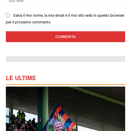
we
Salva il mio nome, la mia email e il mio sito web in questo browser
per il prossimo commento.
LE ULTIME