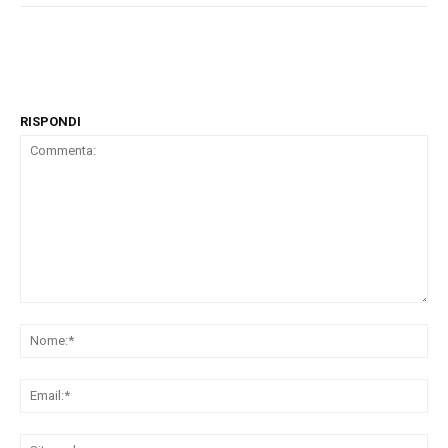
RISPONDI
Commenta:
No
Ema
Sit