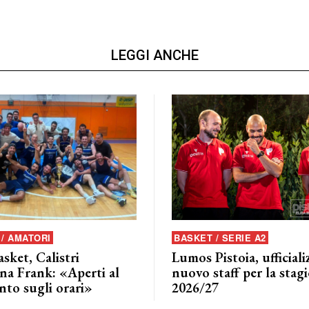
LEGGI ANCHE
/ AMATORI
BASKET / SERIE A2
asket, Calistri
Lumos Pistoia, ufficializ
na Frank: «Aperti al
nuovo staff per la stag
nto sugli orari»
2026/27