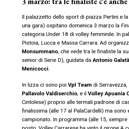
3 marzo: tra le finaliste c’è an
Il palazzetto dello sport di piazza Pertini e 
una gara) ospitano domenica 3 marzo la Fin
categoria Under 18 di volley femminile. In palio
Pistoia, Lucca e Massa Carrara. Ad organizza
Monsummano
, che vede tra le finaliste la 
senior di Serie D), guidata da
Antonio Galat
Menicocci
.
In lizza ci sono poi
Vpl Team
di Serravezza, c
Pallavolo Valdiserchio
, e il
Volley Apuania 
Cintolese) proprio alle termali padrone di ca
finalissima (alle 17 al PalaCardelli) ma sono 
campionato. In programma (alle 15, sempre al 
posto. Volley Carrarese ha vinto il girone A 