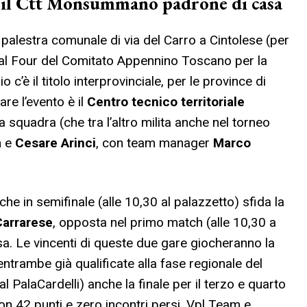
che il Ctt Monsummano padrone di casa
la palestra comunale di via del Carro a Cintolese (per
al Four del Comitato Appennino Toscano per la
 c’è il titolo interprovinciale, per le province di
re l’evento è il
Centro tecnico territoriale
sua squadra (che tra l’altro milita anche nel torneo
à
e
Cesare Arinci
, con team manager
Marco
he in semifinale (alle 10,30 al palazzetto) sfida la
Carrarese
, opposta nel primo match (alle 10,30 a
sa. Le vincenti di queste due gare giocheranno la
entrambe già qualificate alla fase regionale del
PalaCardelli) anche la finale per il terzo e quarto
con 42 punti e zero incontri persi, Vpl Team e