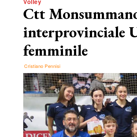
Volley
Ctt Monsummano, 
interprovinciale 
femminile
Cristiano Pennisi