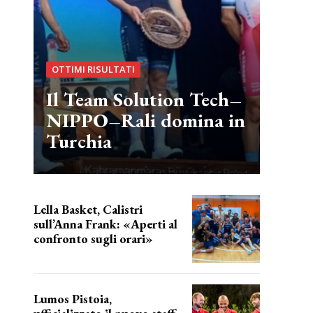
OTTIMI RISULTATI
Il Team Solution Tech–
NIPPO–Rali domina in
Turchia
Lella Basket, Calistri
sull’Anna Frank: «Aperti al
confronto sugli orari»
l'incognita impianti
Lumos Pistoia,