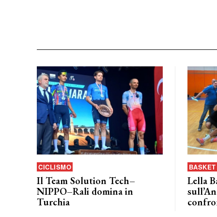
CICLISMO
BASKET 
Il Team Solution Tech–
Lella B
NIPPO–Rali domina in
sull’An
Turchia
confro