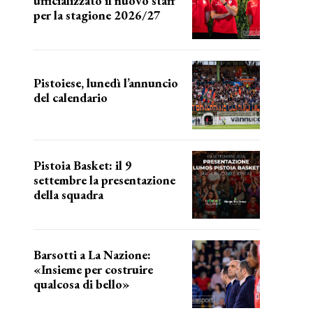
ufficializzato il nuovo staff
per la stagione 2026/27
LA COMPOSIZIONE
Pistoiese, lunedì l’annuncio
del calendario
a breve l'annuncio
Pistoia Basket: il 9
settembre la presentazione
della squadra
Annunciata la data
Barsotti a La Nazione:
«Insieme per costruire
qualcosa di bello»
barsotti sul nuovo dany basket