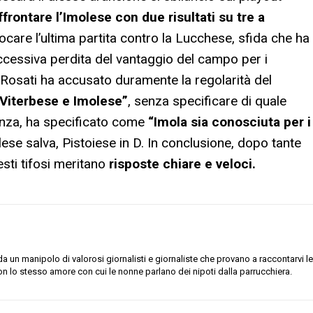
ffrontare l’Imolese con due risultati su tre a
are l’ultima partita contro la Lucchese, sfida che ha
successiva perdita del vantaggio del campo per i
e Rosati ha accusato duramente la regolarità del
 Viterbese e Imolese”
, senza specificare di quale
tanza, ha specificato come
“Imola sia conosciuta per i
lese salva, Pistoiese in D. In conclusione, dopo tante
esti tifosi meritano
risposte chiare e veloci.
 un manipolo di valorosi giornalisti e giornaliste che provano a raccontarvi le
on lo stesso amore con cui le nonne parlano dei nipoti dalla parrucchiera.