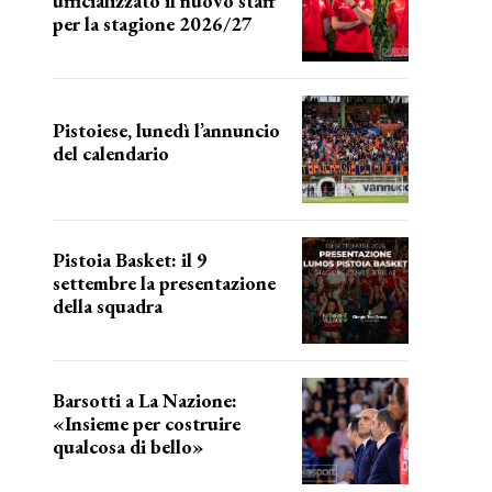
ufficializzato il nuovo staff
per la stagione 2026/27
LA COMPOSIZIONE
Pistoiese, lunedì l’annuncio
del calendario
a breve l'annuncio
Pistoia Basket: il 9
settembre la presentazione
della squadra
Annunciata la data
Barsotti a La Nazione:
«Insieme per costruire
qualcosa di bello»
barsotti sul nuovo dany basket