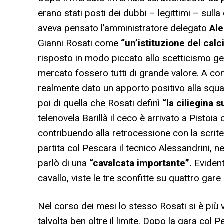
erano stati posti dei dubbi – legittimi – sulla 
aveva pensato l’amministratore delegato
Ale
Gianni Rosati come
“un’istituzione del calc
risposto in modo piccato allo scetticismo gen
mercato fossero tutti di grande valore. A conti
realmente dato un apporto positivo alla squad
poi di quella che Rosati definì
“la ciliegina 
telenovela Barillà il ceco è arrivato a Pistoi
contribuendo alla retrocessione con la scrite
partita col Pescara il tecnico Alessandrini, n
parlò di una
“cavalcata importante”.
Evident
cavallo, viste le tre sconfitte su quattro gar
Nel corso dei mesi lo stesso Rosati si è più v
talvolta ben oltre il limite. Dopo la gara col 