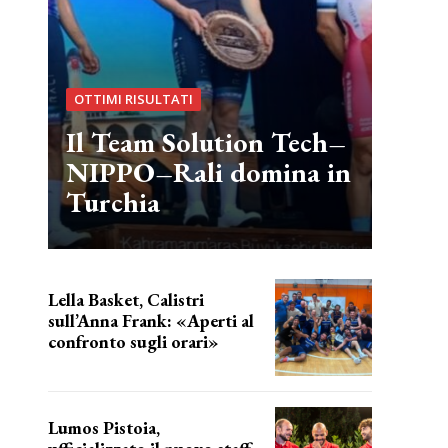
OTTIMI RISULTATI
Il Team Solution Tech–
NIPPO–Rali domina in
Turchia
Lella Basket, Calistri
sull’Anna Frank: «Aperti al
confronto sugli orari»
l'incognita impianti
Lumos Pistoia,