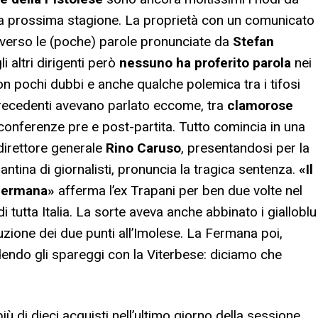
lla prossima stagione. La proprietà con un comunicato
averso le (poche) parole pronunciate da
Stefan
li altri dirigenti però
nessuno ha proferito parola
nei
on pochi dubbi e anche qualche polemica tra i tifosi
 precedenti avevano parlato eccome, tra
clamorose
 conferenze pre e post-partita. Tutto comincia in una
direttore generale
Rino Caruso
, presentandosi per la
antina di giornalisti, pronuncia la tragica sentenza.
«Il
a Fermana»
afferma l’ex Trapani per ben due volte nel
di tutta Italia. La sorte aveva anche abbinato i gialloblu
ituzione dei due punti all’Imolese. La Fermana poi,
endo gli spareggi con la Viterbese: diciamo che
ù di dieci acquisti nell’ultimo giorno della sessione,