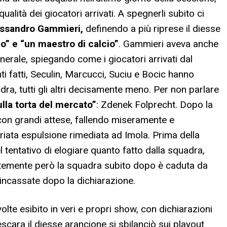
qualità dei giocatori arrivati. A spegnerli subito ci
ssandro Gammieri,
definendo a più riprese il diesse
io” e “un maestro di calcio”
. Gammieri aveva anche
erale, spiegando come i giocatori arrivati dal
 fatti,
Seculin, Marcucci, Suciu e Bocic hanno
ra, tutti gli altri decisamente meno. Per non parlare
sulla torta del mercato”
: Zdenek Folprecht. Dopo la
a con grandi attese, fallendo miseramente e
riata espulsione rimediata ad Imola. Prima della
el tentativo di elogiare quanto fatto dalla squadra,
emente però la squadra subito dopo è caduta da
e incassate dopo la dichiarazione.
olte esibito in veri e propri show, con dichiarazioni
Pescara il diesse arancione si sbilanciò sui playout