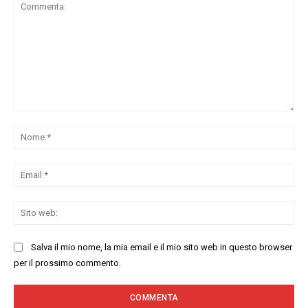
Commenta:
No
Ema
Sit
we
Salva il mio nome, la mia email e il mio sito web in questo browser
per il prossimo commento.