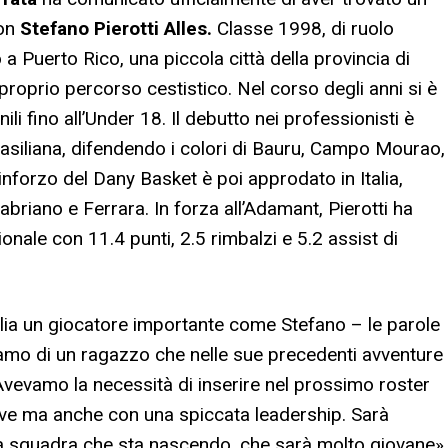
con
Stefano Pierotti Alles.
Classe 1998, di ruolo
 Puerto Rico, una piccola città della provincia di
proprio percorso cestistico. Nel corso degli anni si è
li fino all’Under 18. Il debutto nei professionisti è
rasiliana, difendendo i colori di Bauru, Campo Mourao,
nforzo del Dany Basket è poi approdato in Italia,
briano e Ferrara. In forza all’Adamant, Pierotti ha
onale con 11.4 punti, 2.5 rimbalzi e 5.2 assist di
iglia un giocatore importante come Stefano – le parole
amo di un ragazzo che nelle sue precedenti avventure
. Avevamo la necessità di inserire nel prossimo roster
ive ma anche con una spiccata leadership. Sarà
la squadra che sta nascendo, che sarà molto giovane».