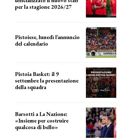
ufficializzato il nuovo staff
per la stagione 2026/27
LA COMPOSIZIONE
Pistoiese, lunedì l’annuncio
del calendario
a breve l'annuncio
Pistoia Basket: il 9
settembre la presentazione
della squadra
Annunciata la data
Barsotti a La Nazione:
«Insieme per costruire
qualcosa di bello»
barsotti sul nuovo dany basket