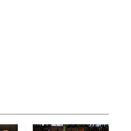
Nome:*
Email:*
Sito
web: