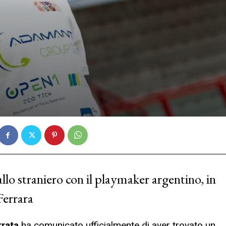
allo straniero con il playmaker argentino, in
Ferrara
rrata
ha comunicato ufficialmente di aver trovato un