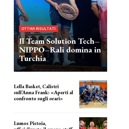
OTTIMI RISULTATI
Il Team Solution Tech–
NIPPO–Rali domina in
Turchia
Lella Basket, Calistri
sull’Anna Frank: «Aperti al
confronto sugli orari»
l'incognita impianti
Lumos Pistoia,