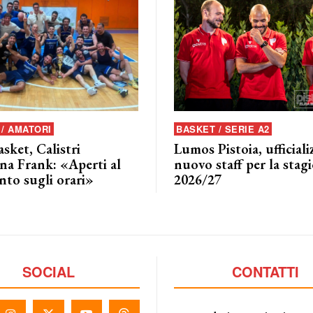
/ AMATORI
BASKET / SERIE A2
asket, Calistri
Lumos Pistoia, ufficializ
na Frank: «Aperti al
nuovo staff per la stag
nto sugli orari»
2026/27
SOCIAL
CONTATTI