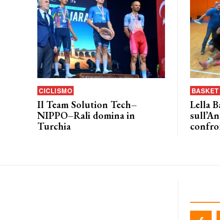
CICLISMO
BASKET 
Il Team Solution Tech–
Lella B
NIPPO–Rali domina in
sull’An
Turchia
confro