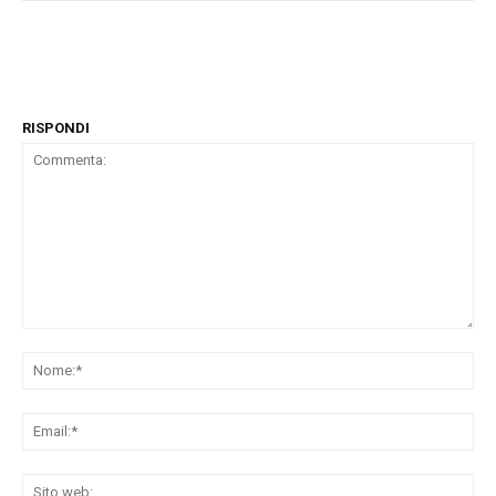
RISPONDI
Commenta:
No
Ema
Sit