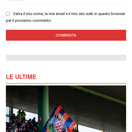
we
Salva il mio nome, la mia email e il mio sito web in questo browser
per il prossimo commento.
LE ULTIME