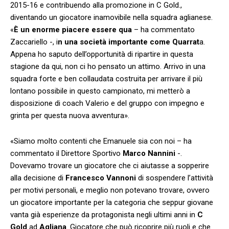
2015-16 e contribuendo alla promozione in C Gold.,
diventando un giocatore inamovibile nella squadra aglianese.
«
È un enorme piacere essere qua
– ha commentato
Zaccariello -, i
n una società importante come Quarrat
a.
Appena ho saputo dell’opportunità di ripartire in questa
stagione da qui, non ci ho pensato un attimo. Arrivo in una
squadra forte e ben collaudata costruita per arrivare il più
lontano possibile in questo campionato, mi metterò a
disposizione di coach Valerio e del gruppo con impegno e
grinta per questa nuova avventura».
«Siamo molto contenti che Emanuele sia con noi – ha
commentato il Direttore Sportivo
Marco Nannini
-.
Dovevamo trovare un giocatore che ci aiutasse a sopperire
alla decisione di
Francesco Vannoni
di sospendere l’attività
per motivi personali, e meglio non potevano trovare, ovvero
un giocatore importante per la categoria che seppur giovane
vanta già esperienze da protagonista negli ultimi anni in
C
Gold
ad
Agliana
. Giocatore che può ricoprire più ruoli e che