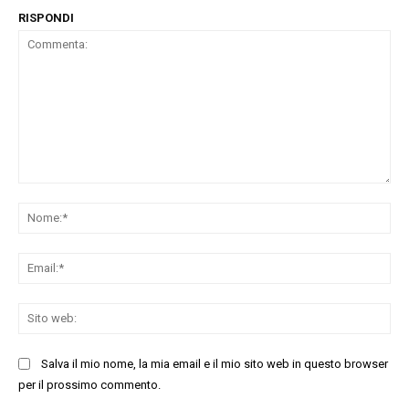
RISPONDI
Commenta:
No
Ema
Sit
we
Salva il mio nome, la mia email e il mio sito web in questo browser
per il prossimo commento.