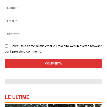
Commenta:
No
Ema
Sit
we
Salva il mio nome, la mia email e il mio sito web in questo browser
per il prossimo commento.
LE ULTIME