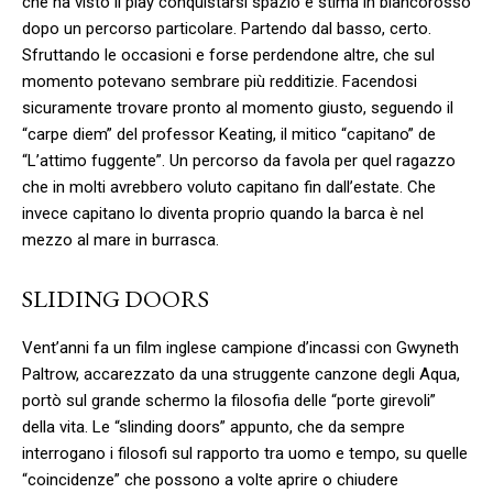
che ha visto il play conquistarsi spazio e stima in biancorosso
dopo un percorso particolare. Partendo dal basso, certo.
Sfruttando le occasioni e forse perdendone altre, che sul
momento potevano sembrare più redditizie. Facendosi
sicuramente trovare pronto al momento giusto, seguendo il
“carpe diem” del professor Keating, il mitico “capitano” de
“L’attimo fuggente”. Un percorso da favola per quel ragazzo
che in molti avrebbero voluto capitano fin dall’estate. Che
invece capitano lo diventa proprio quando la barca è nel
mezzo al mare in burrasca.
SLIDING DOORS
Vent’anni fa un film inglese campione d’incassi con Gwyneth
Paltrow, accarezzato da una struggente canzone degli Aqua,
portò sul grande schermo la filosofia delle “porte girevoli”
della vita. Le “slinding doors” appunto, che da sempre
interrogano i filosofi sul rapporto tra uomo e tempo, su quelle
“coincidenze” che possono a volte aprire o chiudere