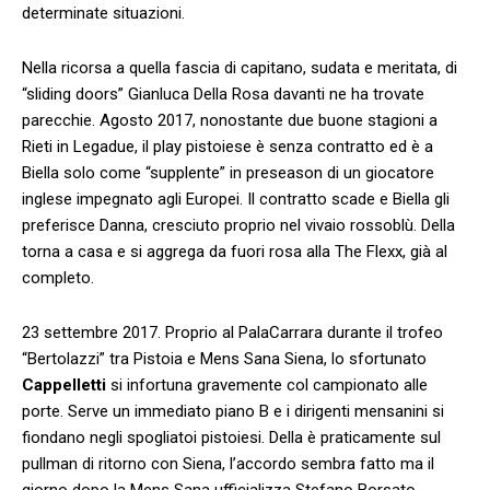
determinate situazioni.
Nella ricorsa a quella fascia di capitano, sudata e meritata, di
“sliding doors” Gianluca Della Rosa davanti ne ha trovate
parecchie. Agosto 2017, nonostante due buone stagioni a
Rieti in Legadue, il play pistoiese è senza contratto ed è a
Biella solo come “supplente” in preseason di un giocatore
inglese impegnato agli Europei. Il contratto scade e Biella gli
preferisce Danna, cresciuto proprio nel vivaio rossoblù. Della
torna a casa e si aggrega da fuori rosa alla The Flexx, già al
completo.
23 settembre 2017. Proprio al PalaCarrara durante il trofeo
“Bertolazzi” tra Pistoia e Mens Sana Siena, lo sfortunato
Cappelletti
si infortuna gravemente col campionato alle
porte. Serve un immediato piano B e i dirigenti mensanini si
fiondano negli spogliatoi pistoiesi. Della è praticamente sul
pullman di ritorno con Siena, l’accordo sembra fatto ma il
giorno dopo la Mens Sana ufficializza Stefano Borsato.