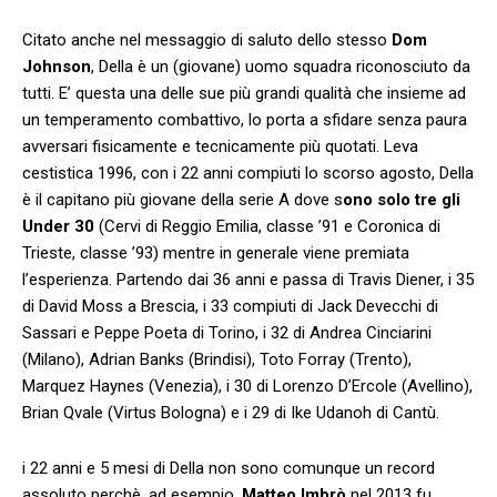
Citato anche nel messaggio di saluto dello stesso
Dom
Johnson
, Della è un (giovane) uomo squadra riconosciuto da
tutti. E’ questa una delle sue più grandi qualità che insieme ad
un temperamento combattivo, lo porta a sfidare senza paura
avversari fisicamente e tecnicamente più quotati. Leva
cestistica 1996, con i 22 anni compiuti lo scorso agosto, Della
è il capitano più giovane della serie A dove s
ono solo tre gli
Under 30
(Cervi di Reggio Emilia, classe ’91 e Coronica di
Trieste, classe ’93) mentre in generale viene premiata
l’esperienza. Partendo dai 36 anni e passa di Travis Diener, i 35
di David Moss a Brescia, i 33 compiuti di Jack Devecchi di
Sassari e Peppe Poeta di Torino, i 32 di Andrea Cinciarini
(Milano), Adrian Banks (Brindisi), Toto Forray (Trento),
Marquez Haynes (Venezia), i 30 di Lorenzo D’Ercole (Avellino),
Brian Qvale (Virtus Bologna) e i 29 di Ike Udanoh di Cantù.
i 22 anni e 5 mesi di Della non sono comunque un record
assoluto perchè, ad esempio,
Matteo Imbrò
nel 2013 fu