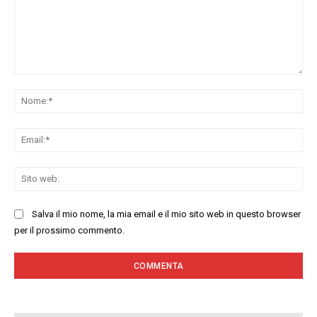
Commenta:
No
Ema
Sit
we
Salva il mio nome, la mia email e il mio sito web in questo browser
per il prossimo commento.