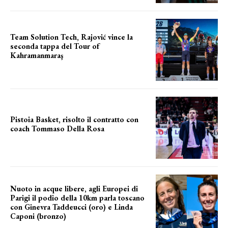
Team Solution Tech, Rajović vince la
seconda tappa del Tour of
Kahramanmaraş
SUCCESSO IN VOLATA
Pistoia Basket, risolto il contratto con
coach Tommaso Della Rosa
NUOVA AVVENTURA IN VISTA?
Nuoto in acque libere, agli Europei di
Parigi il podio della 10km parla toscano
con Ginevra Taddeucci (oro) e Linda
Caponi (bronzo)
nelle acque della Senna