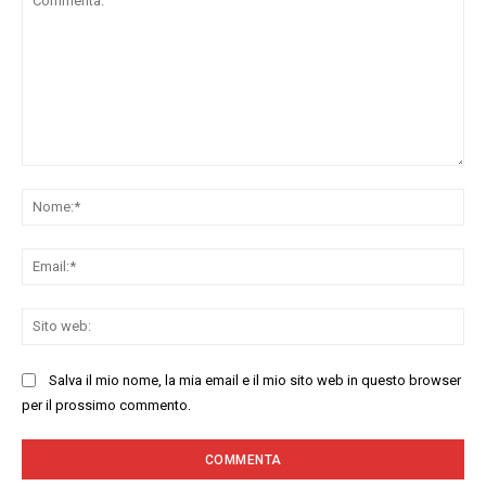
Commenta:
No
Ema
Sit
we
Salva il mio nome, la mia email e il mio sito web in questo browser
per il prossimo commento.