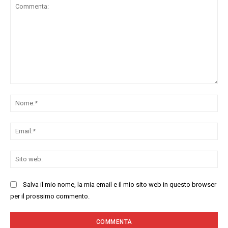
Commenta:
No
Ema
Sit
we
Salva il mio nome, la mia email e il mio sito web in questo browser
per il prossimo commento.