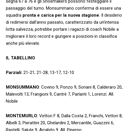
segna 67 a 76 e gli Shoemakers possono festeggiare il
passaggio del turno. Monsummano conferma di essere una
squadra
pronta e carica per la nuova stagione
. Il desiderio
di redimersi dall’anno passato, caratterizzato da un’intensa
lotta salvezza, potrebbe portare i ragazzi di coach Nobile a
migliorare il loro record e giungere a posizioni in classifica
anche più elevate.
IL TABELLINO
Parziali
: 21-21; 21-28; 13-17; 12-10
MONSUMMANO
: Covino 9, Ponzo 9, Soriani 8, Calderaro 20,
Malevolti 13, Frangioni 9, Cantrè 7, Parlanti 1, Lorenzi. All.
Nobile
MONTEMURLO
: Vettori F 8, Dalla Costa 2, Franchi, Vettori 8,
Albelli 3, Pierattini 20, Ghelardini 2, Mercantile, Guazzini 6,
Rastelli, Salute 9, Arrabito 9. All. Piperno