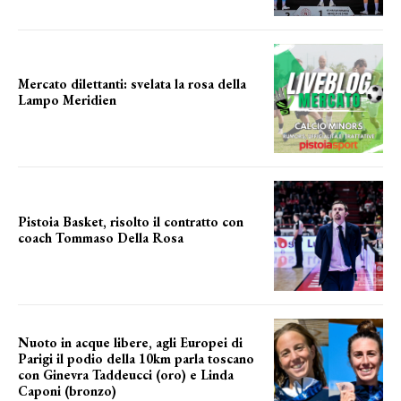
Mercato dilettanti: svelata la rosa della
Lampo Meridien
ecco la lampo
Pistoia Basket, risolto il contratto con
coach Tommaso Della Rosa
NUOVA AVVENTURA IN VISTA?
Nuoto in acque libere, agli Europei di
Parigi il podio della 10km parla toscano
con Ginevra Taddeucci (oro) e Linda
Caponi (bronzo)