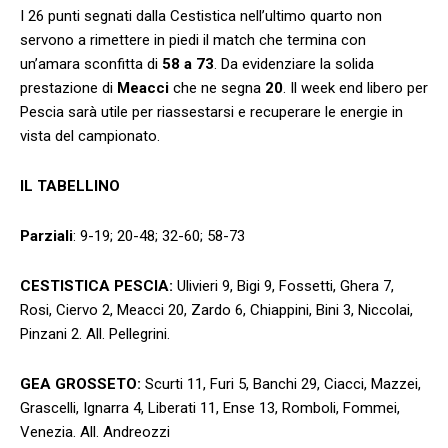
I 26 punti segnati dalla Cestistica nell’ultimo quarto non
servono a rimettere in piedi il match che termina con
un’amara sconfitta di
58 a 73
. Da evidenziare la solida
prestazione di
Meacci
che ne segna
20
. Il week end libero per
Pescia sarà utile per riassestarsi e recuperare le energie in
vista del campionato.
IL TABELLINO
Parziali
: 9-19; 20-48; 32-60; 58-73
CESTISTICA PESCIA:
Ulivieri 9, Bigi 9, Fossetti, Ghera 7,
Rosi, Ciervo 2, Meacci 20, Zardo 6, Chiappini, Bini 3, Niccolai,
Pinzani 2. All. Pellegrini.
GEA GROSSETO:
Scurti 11, Furi 5, Banchi 29, Ciacci, Mazzei,
Grascelli, Ignarra 4, Liberati 11, Ense 13, Romboli, Fommei,
Venezia. All. Andreozzi