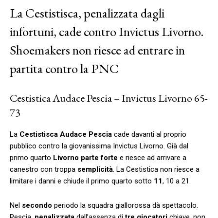
La Cestistisca, penalizzata dagli
infortuni, cade contro Invictus Livorno.
Shoemakers non riesce ad entrare in
partita contro la PNC
Cestistica Audace Pescia – Invictus Livorno 65-
73
La
Cestistisca Audace Pescia
cade davanti al proprio
pubblico contro la giovanissima Invictus Livorno. Già dal
primo quarto
Livorno parte forte
e riesce ad arrivare a
canestro con troppa
semplicità
. La Cestistica non riesce a
limitare i danni e chiude il primo quarto sotto
11
, 10 a 21.
Nel
secondo
periodo la squadra giallorossa dà spettacolo.
Pescia,
penalizzata
dall’assenza di
tre
giocatori
chiave, non