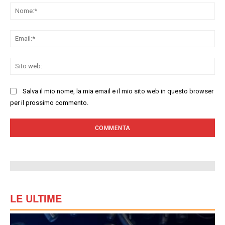
No
Ema
Sit
we
Salva il mio nome, la mia email e il mio sito web in questo browser
per il prossimo commento.
LE ULTIME