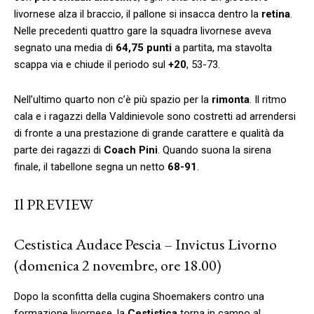
livornese alza il braccio, il pallone si insacca dentro la
retina
.
Nelle precedenti quattro gare la squadra livornese aveva
segnato una media di
64,75
punti
a partita, ma stavolta
scappa via e chiude il periodo sul
+20
, 53-73.
Nell’ultimo quarto non c’è più spazio per la
rimonta
. Il ritmo
cala e i ragazzi della Valdinievole sono costretti ad arrendersi
di fronte a una prestazione di grande carattere e qualità da
parte dei ragazzi di
Coach Pini
. Quando suona la sirena
finale, il tabellone segna un netto
68-91
.
Il PREVIEW
Cestistica Audace Pescia – Invictus Livorno
(domenica 2 novembre, ore 18.00)
Dopo la sconfitta della cugina Shoemakers contro una
formazione livornese, la
Cestistica
torna in campo al