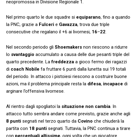
neopromossa in Divisione Regionale 1.
Nel primo quarto le due squadre si
equiparano
, fino a quando
la PNC, grazie a
Fulceri
e
Gavazza
, trova due triple
consecutive che regalano il +6 ai livornesi,
16
–
22
.
Nel secondo periodo gli
Shoemakers
non riescono a ridurre
lo
svantaggio
accumulato a causa delle due pesanti triple del
quarto precedente. La
freddezza
a gioco fermo dei ragazzi
di
coach Nobile
fa fruttare 6 punti dalla lunetta sui 19 totali
del periodo. In attacco i pistoiesi riescono a costruire buone
azioni, ma il problema principale resta la
difesa
,
incapace
di
arginare l’offensiva livornese.
Al rientro dagli spogliatoi la
situazione non cambia
. In
attacco tutto sembra andare come previsto, grazie anche agli
8 punti
segnati nel terzo quarto da
Covino
che chiuderà la
partita con
18 punti
segnati. Tuttavia, la PNC continua a tirare
con
percentuali altissime
, ogni volta che un giocatore