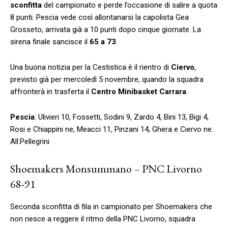
sconfitta
del campionato e perde l’occasione di salire a quota
8 punti. Pescia vede così allontanarsi la capolista Gea
Grosseto, arrivata già a 10 punti dopo cinque giornate. La
sirena finale sancisce il
65 a 73
.
Una buona notizia per la Cestistica è il rientro di
Ciervo
,
previsto già per mercoledì 5 novembre, quando la squadra
affronterà in trasferta il
Centro Minibasket Carrara
.
Pescia
: Ulivieri 10, Fossetti, Sodini 9, Zardo 4, Bini 13, Bigi 4,
Rosi e Chiappini ne, Meacci 11, Pinzani 14, Ghera e Ciervo ne.
All.Pellegrini
Shoemakers Monsummano – PNC Livorno
68-91
Seconda sconfitta di fila in campionato per Shoemakers che
non riesce a reggere il ritmo della PNC Livorno, squadra