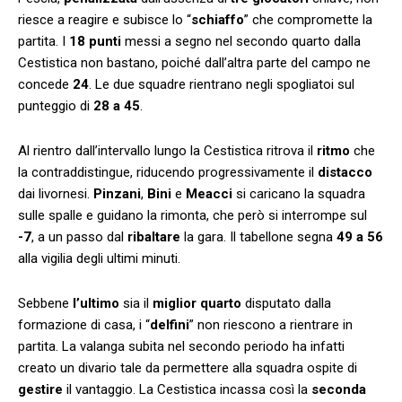
riesce a reagire e subisce lo “
schiaffo
” che compromette la
partita. I
18 punti
messi a segno nel secondo quarto dalla
Cestistica non bastano, poiché dall’altra parte del campo ne
concede
24
. Le due squadre rientrano negli spogliatoi sul
punteggio di
28 a 45
.
Al rientro dall’intervallo lungo la Cestistica ritrova il
ritmo
che
la contraddistingue, riducendo progressivamente il
distacco
dai livornesi.
Pinzani
,
Bini
e
Meacci
si caricano la squadra
sulle spalle e guidano la rimonta, che però si interrompe sul
-7
, a un passo dal
ribaltare
la gara. Il tabellone segna
49 a 56
alla vigilia degli ultimi minuti.
Sebbene
l’ultimo
sia il
miglior
quarto
disputato dalla
formazione di casa, i “
delfini
” non riescono a rientrare in
partita. La valanga subita nel secondo periodo ha infatti
creato un divario tale da permettere alla squadra ospite di
gestire
il vantaggio. La Cestistica incassa così la
seconda